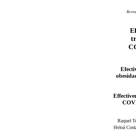
Revis
E
t
CO
Efecti
obesida
Effective
COVI
Raquel To
Heloá Costa