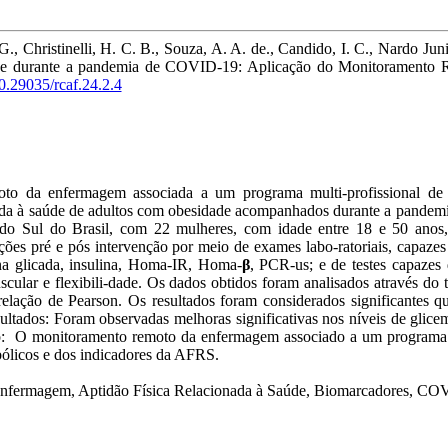
G., Christinelli, H. C. B., Souza, A. A. de., Candido, I. C., Nardo Ju
idade durante a pandemia de COVID-19: Aplicação do Monitorament
10.29035/rcaf.24.2.4
emoto da enfermagem associada a um programa multi-profissional de
ionada à saúde de adultos com obesidade acompanhados durante a pan
do Sul do Brasil, com 22 mulheres, com idade entre 18 e 50 anos, p
es pré e pós intervenção por meio de exames labo-ratoriais, capaze
bina glicada, insulina, Homa-IR, Homa-
β
, PCR-us; e de testes capazes d
scular e flexibili-dade. Os dados obtidos foram analisados através do t
relação de Pearson. Os resultados foram considerados significantes q
ultados: Foram observadas melhoras significativas nos níveis de gli
são: O monitoramento remoto da enfermagem associado a um programa m
bólicos e dos indicadores da AFRS.
fermagem, Aptidão Física Relacionada à Saúde, Biomarcadores, CO