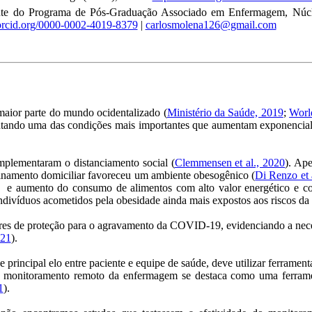
te do Programa de Pós-Graduação Associado em Enfermagem, Núcl
/orcid.org/0000-0002-4019-8379
|
carlosmolena126@gmail.com
maior parte do mundo ocidentalizado (
Ministério da Saúde, 2019
;
Worl
entando uma das condições mais importantes que aumentam exponencial
mplementaram o distanciamento social (
Clemmensen et al., 2020
). Ape
finamento domiciliar favoreceu um ambiente obesogênico (
Di Renzo et 
, e aumento do consumo de alimentos com alto valor energético e co
indivíduos acometidos pela obesidade ainda mais expostos aos riscos 
tores de proteção para o agravamento da COVID-19, evidenciando a n
021
).
e principal elo entre paciente e equipe de saúde, deve utilizar ferramen
O monitoramento remoto da enfermagem se destaca como uma ferrament
1
).