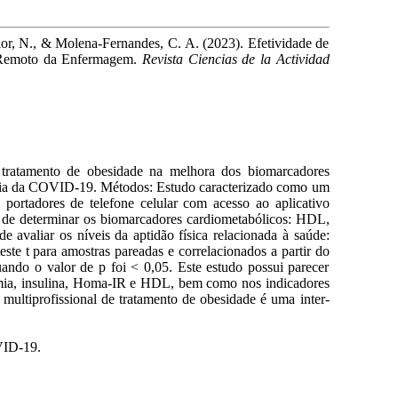
nior, N., & Molena-Fernandes, C. A. (2023). Efetividade de
o Remoto da Enfermagem.
Revista Ciencias de la Actividad
 tratamento de obesidade na melhora dos biomarcadores
demia da COVID-19. Métodos: Estudo caracterizado como um
ortadores de telefone celular com acesso ao aplicativo
s de determinar os biomarcadores cardiometabólicos: HDL,
e avaliar os níveis da aptidão física relacionada à saúde:
este t para amostras pareadas e correlacionados a partir do
uando o valor de p foi < 0,05. Este estudo possui parecer
cemia, insulina, Homa-IR e HDL, bem como nos indicadores
ultiprofissional de tratamento de obesidade é uma inter-
VID-19.