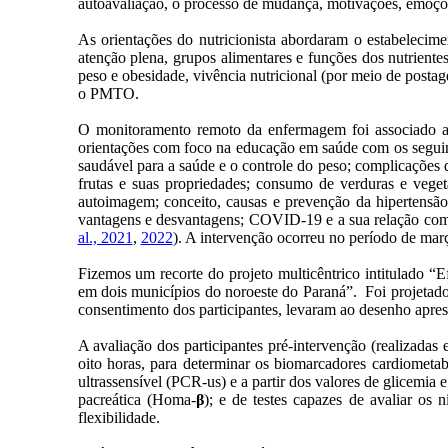
autoavaliação, o processo de mudança, motivações, emoçõe
As orientações do nutricionista abordaram o estabelecime
atenção plena, grupos alimentares e funções dos nutriente
peso e obesidade, vivência nutricional (por meio de posta
o PMTO.
O monitoramento remoto da enfermagem foi associado ao 
orientações com foco na educação em saúde com os seguin
saudável para a saúde e o controle do peso; complicações 
frutas e suas propriedades; consumo de verduras e veget
autoimagem; conceito, causas e prevenção da hipertensão; 
vantagens e desvantagens; COVID-19 e a sua relação com a
al., 2021
,
2022
). A intervenção ocorreu no período de mar
Fizemos um recorte do projeto multicêntrico intitulado “E
em dois municípios do noroeste do Paraná”. Foi projetad
consentimento dos participantes, levaram ao desenho apres
A avaliação dos participantes pré-intervenção (realizadas
oito horas, para determinar os biomarcadores cardiometabó
ultrassensível (PCR-us) e a partir dos valores de glicemia
pacreática (Homa-
β
); e de testes capazes de avaliar os 
flexibilidade.