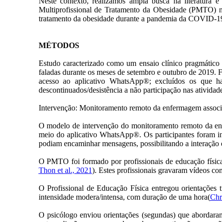
Neste contexto, realizamos ampla busca na literatura
Multiprofissional de Tratamento da Obesidade (PMTO) no 
tratamento da obesidade durante a pandemia da COVID-1
MÉTODOS
Estudo caracterizado como um ensaio clínico pragmático 
faladas durante os meses de setembro e outubro de 2019. 
acesso ao aplicativo WhatsApp®; excluídos os que havi
descontinuados/desistência a não participação nas atividad
Intervenção: Monitoramento remoto da enfermagem asso
O modelo de intervenção do monitoramento remoto da e
meio do aplicativo WhatsApp®. Os participantes foram in
podiam encaminhar mensagens, possibilitando a interação en
O PMTO foi formado por profissionais de educação física,
Thon et al., 2021
). Estes profissionais gravaram vídeos co
O Profissional de Educação Física entregou orientações t
intensidade modera/intensa, com duração de uma hora(
Chri
O psicólogo enviou orientações (segundas) que abordaram