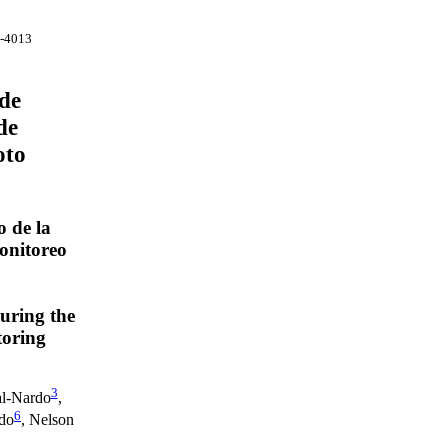
9-4013
de
de
oto
o de la
onitoreo
during the
oring
3
al-Nardo
,
6
ido
, Nelson