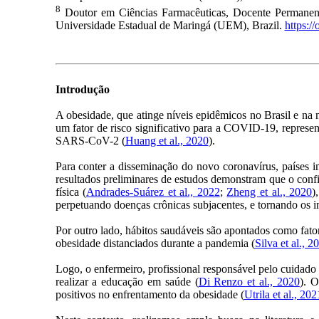
8
Doutor em Ciências Farmacêuticas, Docente Permanen
Universidade Estadual de Maringá (UEM), Brazil.
https:/
Introdução
A obesidade, que atinge níveis epidêmicos no Brasil e na 
um fator de risco significativo para a COVID-19, repres
SARS-CoV-2 (
Huang et al., 2020
).
Para conter a disseminação do novo coronavírus, países i
resultados preliminares de estudos demonstram que o con
física (
Andrades-Suárez et al., 2022
;
Zheng et al., 2020
)
perpetuando doenças crônicas subjacentes, e tornando os 
Por outro lado, hábitos saudáveis são apontados como fa
obesidade distanciados durante a pandemia (
Silva et al., 2
Logo, o enfermeiro, profissional responsável pelo cuidado 
realizar a educação em saúde (
Di Renzo et al., 2020
). 
positivos no enfrentamento da obesidade (
Utrila et al., 202