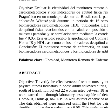
Objetivo: Evaluar la efectividad del monitoreo remoto d
cardiometabólicos y los indicadores de aptitud física
Pragmático en un municipio del sur de Brasil, con la pa
aplicación WhatsApp® durante un período de 16 semana
biomarcadores cardiometabólicos: HDL, triglicéridos, LDL
de aptitud física relacionados con la salud: composición c
muestras pareadas y se correlacionaron mediante la correla
fue < 0,05. Este estudio recibió la aprobación del Comité 
Homa-IR y HDL, así como en los indicadores de aptitud car
Conclusión: El monitoreo remoto de enfermería, en asoci
biomarcadores cardiometabólicos y los indicadores de aptitu
Palabras clave:
Obesidad, Monitoreo Remoto de Enfermerí
ABSTRACT
Objective: To verify the effectiveness of remote nursing m
physical fitness indicators in obese adults followed durin
south of Brazil. It involved 22 women aged between 18 an
were carried out through laboratory tests capable of det
Homa-IR, Homa-
β
, hs-CRP. As well as tests capable of as
The data obtained were analyzed using the t-test for pai
significant when the p value was <0.05. This study recei