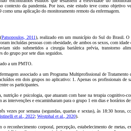
 e não encontramos estudos que testassem a efetividade do monit
contexto da pandemia. Por isso, este estudo teve como objetivo ver
9 como uma aplicação do monitoramento remoto da enfermagem.
(
Patsopoulos, 2011
), realizado em um município do Sul do Brasil. O 
Foram incluídas pessoas com obesidade, de ambos os sexos, com idade e
am sido submetidos a cirurgia bariátrica prévia, transtorno alim
es do grupo por sete dias seguidos.
ciado a um PMTO.
nfermagem associado a um Programa Multiprofissional de Tratamento
cluídos em dois grupos no aplicativo: 1. Apenas os profissionais de 
tre os participantes.
 nutrição e psicologia, que atuaram com base na terapia cognitivo-c
m as intervenções e encaminharam para o grupo 1 em dias e horários def
rês vezes por semana (segundas, quartas e sextas), às 18:30 horas, c
stinelli et al., 2022
;
Westphal et al., 2020
).
 o reconhecimento corporal, percepção, estabelecimento de metas, ex