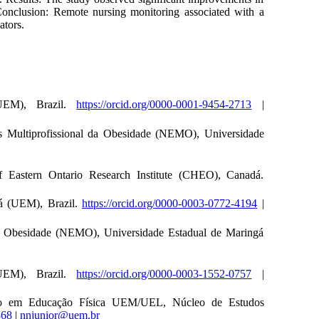
 Conclusion: Remote nursing monitoring associated with a
ators.
(UEM), Brazil.
https://orcid.org/0000-0001-9454-2713
|
Multiprofissional da Obesidade (NEMO), Universidade
 Eastern Ontario Research Institute (CHEO), Canadá.
á (UEM), Brazil.
https://orcid.org/0000-0003-0772-4194
|
a Obesidade (NEMO), Universidade Estadual de Maringá
(UEM), Brazil.
https://orcid.org/0000-0003-1552-0757
|
do em Educação Física UEM/UEL, Núcleo de Estudos
868
|
nnjunior@uem.br