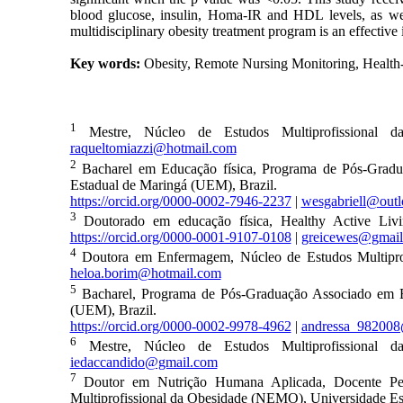
blood glucose, insulin, Homa-IR and HDL levels, as well
multidisciplinary obesity treatment program is an effectiv
Key words:
Obesity, Remote Nursing Monitoring, Health
1
Mestre, Núcleo de Estudos Multiprofissional 
raqueltomiazzi@hotmail.com
2
Bacharel em Educação física, Programa de Pós-Grad
Estadual de Maringá (UEM), Brazil.
https://orcid.org/0000-0002-7946-2237
|
wesgabriell@out
3
Doutorado em educação física, Healthy Active Livi
https://orcid.org/0000-0001-9107-0108
|
greicewes@gmail
4
Doutora em Enfermagem, Núcleo de Estudos Multipro
heloa.borim@hotmail.com
5
Bacharel, Programa de Pós-Graduação Associado em E
(UEM), Brazil.
https://orcid.org/0000-0002-9978-4962
|
andressa_982008
6
Mestre, Núcleo de Estudos Multiprofissional 
iedaccandido@gmail.com
7
Doutor em Nutrição Humana Aplicada, Docente Pe
Multiprofissional da Obesidade (NEMO), Universidade Es