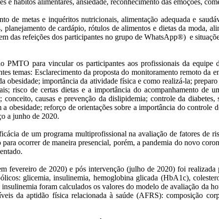
s e hábitos alimentares, ansiedade, reconhecimento das emoções, comer
nto de metas e inquéritos nutricionais, alimentação adequada e saud
s, planejamento de cardápio, rótulos de alimentos e dietas da moda, a
gem das refeições dos participantes no grupo de WhatsApp®) e situaçõ
PMTO para vincular os participantes aos profissionais da equipe d
tes temas: Esclarecimento da proposta do monitoramento remoto da en
da obesidade; importância da atividade física e como realizá-la; prepa
ais; risco de certas dietas e a importância do acompanhamento de um
conceito, causas e prevenção da dislipidemia; controle da diabetes, se
 obesidade; reforço de orientações sobre a importância do controle do
ço a junho de 2020.
ficácia de um programa multiprofissional na avaliação de fatores de 
o para ocorrer de maneira presencial, porém, a pandemia do novo coro
entado.
 em fevereiro de 2020) e pós intervenção (julho de 2020) foi realizada
licos: glicemia, insulinemia, hemoglobina glicada (HbA1c), colestero
 e insulinemia foram calculados os valores do modelo de avaliação da ho
níveis da aptidão física relacionada à saúde (AFRS): composição corp