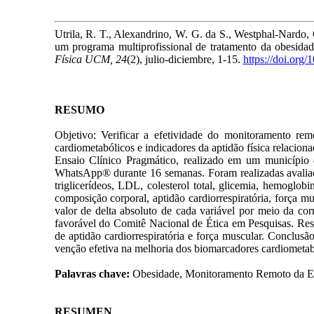
Utrila, R. T., Alexandrino, W. G. da S., Westphal-Nardo, 
um programa multiprofissional de tratamento da obes
Física UCM, 24
(2), julio-diciembre, 1-15.
https://doi.org/
RESUMO
Objetivo: Verificar a efetividade do monitoramento r
cardiometabólicos e indicadores da aptidão física relac
Ensaio Clínico Pragmático, realizado em um município 
WhatsApp® durante 16 semanas. Foram realizadas avaliaçõ
triglicerídeos, LDL, colesterol total, glicemia, hemoglo
composição corporal, aptidão cardiorrespiratória, força mu
valor de delta absoluto de cada variável por meio da cor
favorável do Comitê Nacional de Ética em Pesquisas. Res
de aptidão cardiorrespiratória e força muscular. Conclu
venção efetiva na melhoria dos biomarcadores cardiometa
Palavras chave:
Obesidade, Monitoramento Remoto da En
RESUMEN