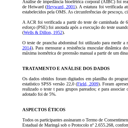
Análise de impedância bioelétrica corporal (AIBC) foi r
de Heiward (
Heyward, 2001
). A estatura foi verificada
estabelecidos pela OMS. As circunferências de pescoço, ci
A ACR foi verificada a partir do teste de caminhada de
esforço (PSE) foi anotada após a execução do teste usando
(
Wells & Dillon, 1952
).
O teste de prancha abdominal foi utilizado para medir a 
2014
). Para mensurar a resistência muscular dinâmica dos
máxima isométrica de preensão manual a partir de um d
TRATAMENTO E ANÁLISE DOS DADOS
Os dados obtidos foram digitados em planilha do program
estatístico SPSS versão 22,0 (
Field, 2009
). Foram aprese
realizado o teste t para grupos pareados; e para associar 
adotado foi de 5%.
ASPECTOS ÉTICOS
Todos os participantes assinaram o Termo de Consentimen
Estadual de Maringá sob o Protocolo nº 2.655.268, confor