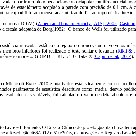
ealizada a partir um bioimpedanciômetro octapolar multifrequencial, 
 através de estadiômetro acoplado à parede com precisão de 0,1 cm. A 
ntura e quadril foram mensuradas utilizando fita antropométrica inexte
 6 minutos (TC6M) (
American Thoracic Society [ATS], 2002
;
Castilho
 a escala adaptada de Borg(1982). O banco de Wells foi utilizado para m
resistência muscular estática da região do tronco, que envolve os mús
 membros inferiores foi realizado o teste sentar e levantar (
Rikli & 
inamômetro modelo: GRIP D - TKK 5410, Takei® (
Caputo et al., 2014
).
a Microsoft Excel 2010 e analisados estatisticamente com o auxílio d
ntados parâmetros de estatística descritiva como: média, desvio pad
os resultados das variáveis, foi calculado o valor de delta absoluto e 
to Livre e Informado. O Ensaio Clínico do projeto guarda-chuva tem 
me a Resolução 466/2012 e 510/2016, e aprovação do Registro Brasileir