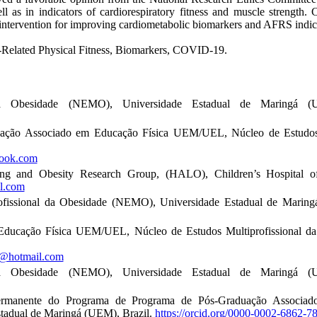
 as in indicators of cardiorespiratory fitness and muscle strength.
e intervention for improving cardiometabolic biomarkers and AFRS indic
-Related Physical Fitness, Biomarkers, COVID-19.
da Obesidade (NEMO), Universidade Estadual de Maringá 
uação Associado em Educação Física UEM/UEL, Núcleo de Estudos 
look.com
ng and Obesity Research Group, (HALO), Children’s Hospital of
l.com
fissional da Obesidade (NEMO), Universidade Estadual de Maring
ducação Física UEM/UEL, Núcleo de Estudos Multiprofissional d
@hotmail.com
da Obesidade (NEMO), Universidade Estadual de Maringá 
rmanente do Programa de Programa de Pós-Graduação Associa
tadual de Maringá (UEM), Brazil.
https://orcid.org/0000-0002-6862-7