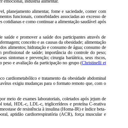
 emocional, indústria alimentar.
ável, planejamento alimentar, fome e saciedade, comer com
limentos funcionais, comorbidades associadas ao excesso de
es cotidianas e como continuar a alimentação saudável após
e saúde e promover a saúde dos participantes através de
fermagem; conceito e as causas da obesidade; alimentação
ro dos alimentos; hidratação e consumo de água; consumo de
 profissional de saúde; importância do controle do peso;
us sintomas e prevenção; cirurgia bariátrica, seus riscos,
 peso e avaliação da participação no grupo (
Christinelli et
risco cardiometabólico e tratamento da obesidade abdominal
navírus exigiu mudanças para o formato remoto que, com o
 por meio de exames laboratoriais, coletados após jejum de
l total, HDL-c, LDL-c, triglicerídeos e proteína C-reativa
meostase de resistência à insulina (Homa-IR) e índice beta-
oral, aptidão cardiorrespiratória (ACR), força muscular e