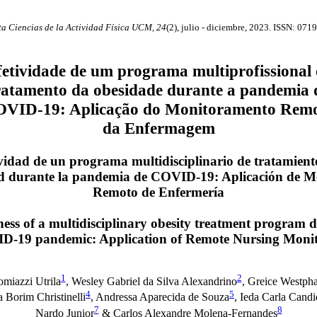
ta Ciencias de la Actividad Física UCM, 24
(2), julio - diciembre, 2023. ISSN: 071
fetividade de um programa multiprofissional 
ratamento da obesidade durante a pandemia 
VID-19: Aplicação do Monitoramento Rem
da Enfermagem
vidad de un programa multidisciplinario de tratamient
d durante la pandemia de COVID-19: Aplicación de M
Remoto de Enfermería
ness of a multidisciplinary obesity treatment program 
D-19 pandemic: Application of Remote Nursing Monit
1
2
miazzi Utrila
, Wesley Gabriel da Silva Alexandrino
, Greice Westph
4
5
 Borim Christinelli
, Andressa Aparecida de Souza
, Ieda Carla Cand
7
8
Nardo Junior
& Carlos Alexandre Molena-Fernandes