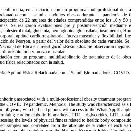
e enfermería, en asociación con un programa multiprofesional de tr
 relacionados con la salud en adultos obesos durante la pandemia 
rticipación de 22 mujeres de edades comprendidas entre los 18 y 50 
s. Se realizaron evaluaciones pre y postintervención mediante ex
, colesterol total, glucemia, hemoglobina glucosilada, insulinemia, H
orporal, aptitud cardiorrespiratoria, fuerza muscular y flexibilidad. Lo
ción de Pearson, a partir del valor delta absoluto de cada variable. Se 
Nacional de Ética en Investigación.Resultados: Se observaron mejoras si
diorrespiratoria y fuerza muscular.
ación con un programa multidisciplinario de tratamiento de la obesi
d física relacionados con la salud.
a, Aptitud Física Relacionada con la Salud, Biomarcadores, COVID-
onitoring associated with a multi-professional obesity treatment progr
g the COVID-19 pandemic. Methods: The study was characterized as a Pra
d 50 years, who had cell phones with access to the WhatsApp® applica
ermining cardiometabolic biomarkers: HDL, triglycerides, LDL, total
sessing the levels of physical fitness related to health: body composition
red samples and correlated from the absolute delta value of each vari
ved a favorable opinion from the National Research Ethics Committee