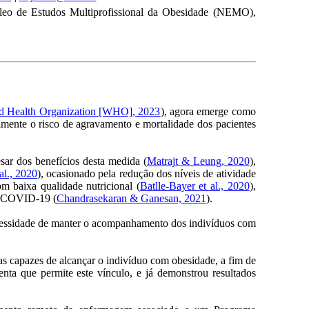
eo de Estudos Multiprofissional da Obesidade (NEMO),
d Health Organization [WHO], 2023
), agora emerge como
mente o risco de agravamento e mortalidade dos pacientes
sar dos benefícios desta medida (
Matrajt & Leung, 2020
),
al., 2020
), ocasionado pela redução dos níveis de atividade
m baixa qualidade nutricional (
Batlle-Bayer et al., 2020
),
da COVID-19 (
Chandrasekaran & Ganesan, 2021
).
ecessidade de manter o acompanhamento dos indivíduos com
tas capazes de alcançar o indivíduo com obesidade, a fim de
a que permite este vínculo, e já demonstrou resultados