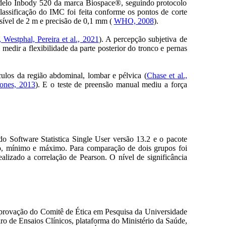
modelo Inbody 520 da marca Biospace®, seguindo protocolo
classificação do IMC foi feita conforme os pontos de corte
nsível de 2 m e precisão de 0,1 mm (
WHO, 2008
).
, Westphal, Pereira et al., 2021
). A percepção subjetiva de
edir a flexibilidade da parte posterior do tronco e pernas
culos da região abdominal, lombar e pélvica (
Chase et al.,
Jones, 2013
). E o teste de preensão manual mediu a força
o Software Statistica Single User versão 13.2 e o pacote
rão, mínimo e máximo. Para comparação de dois grupos foi
realizado a correlação de Pearson. O nível de significância
aprovação do Comitê de Ética em Pesquisa da Universidade
o de Ensaios Clínicos, plataforma do Ministério da Saúde,