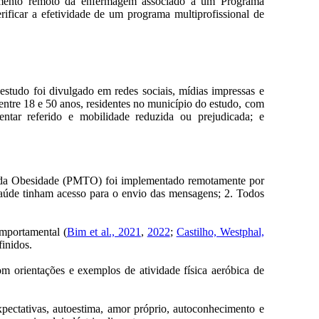
oramento remoto da enfermagem associado a um Programa
ificar a efetividade de um programa multiprofissional de
estudo foi divulgado em redes sociais, mídias impressas e
ntre 18 e 50 anos, residentes no município do estudo, com
entar referido e mobilidade reduzida ou prejudicada; e
 da Obesidade (PMTO) foi implementado remotamente por
saúde tinham acesso para o envio das mensagens; 2. Todos
omportamental (
Bim et al., 2021
,
2022
;
Castilho, Westphal,
inidos.
om orientações e exemplos de atividade física aeróbica de
pectativas, autoestima, amor próprio, autoconhecimento e