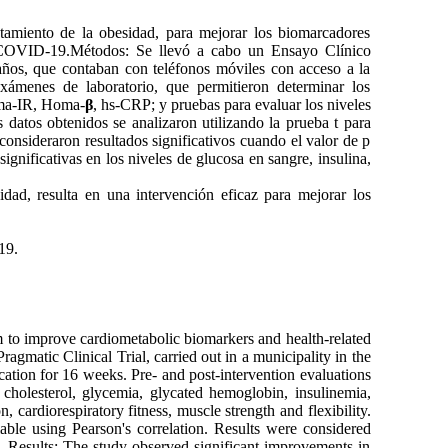
atamiento de la obesidad, para mejorar los biomarcadores
de COVID-19.Métodos: Se llevó a cabo un Ensayo Clínico
años, que contaban con teléfonos móviles con acceso a la
ámenes de laboratorio, que permitieron determinar los
oma-IR, Homa-
β
, hs-CRP; y pruebas para evaluar los niveles
s datos obtenidos se analizaron utilizando la prueba t para
consideraron resultados significativos cuando el valor de p
gnificativas en los niveles de glucosa en sangre, insulina,
dad, resulta en una intervención eficaz para mejorar los
19.
am to improve cardiometabolic biomarkers and health-related
gmatic Clinical Trial, carried out in a municipality in the
tion for 16 weeks. Pre- and post-intervention evaluations
 cholesterol, glycemia, glycated hemoglobin, insulinemia,
, cardiorespiratory fitness, muscle strength and flexibility.
able using Pearson's correlation. Results were considered
. Results: The study observed significant improvements in