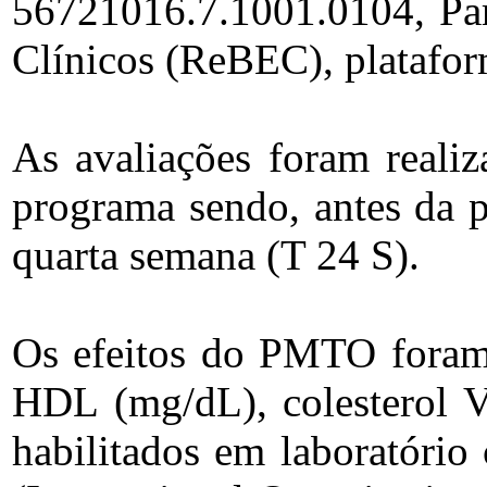
56721016.7.1001.0104, Par
Clínicos (ReBEC), plataform
As avaliações foram real
programa sendo, antes da p
quarta semana (T 24 S).
Os efeitos do PMTO foram a
HDL (mg/dL), colesterol V
habilitados em laboratório