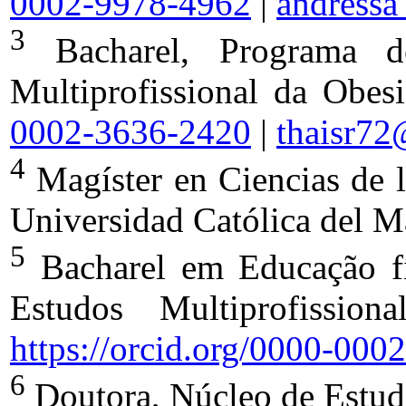
0002-9978-4962
|
andress
3
Bacharel, Programa d
Multiprofissional da Obe
0002-3636-2420
|
thaisr7
4
Magíster en Ciencias de 
Universidad Católica del M
5
Bacharel em Educação f
Estudos Multiprofissi
https://orcid.org/0000-00
6
Doutora, Núcleo de Estudo