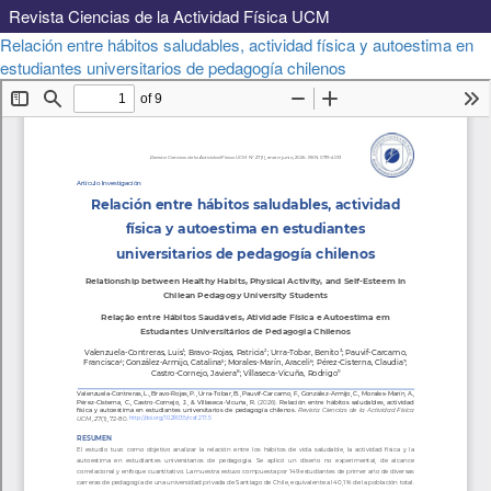
Revista Ciencias de la Actividad Física UCM
Volver
Relación entre hábitos saludables, actividad física y autoestima en
a
Descarga
estudiantes universitarios de pedagogía chilenos
Descargar
los
PDF
detalles
del
artículo