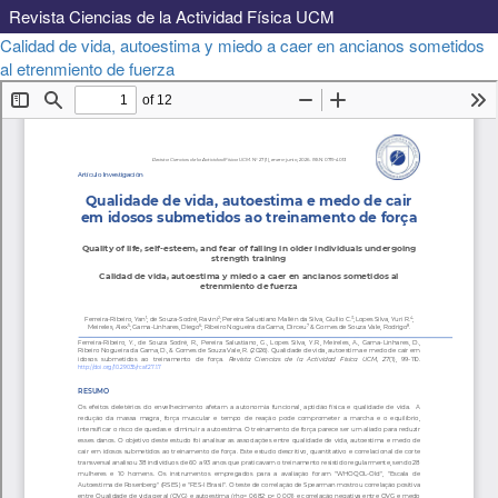
Revista Ciencias de la Actividad Física UCM
Volver
Calidad de vida, autoestima y miedo a caer en ancianos sometidos
a
Descargar
al etrenmiento de fuerza
Descargar
los
PDF
detalles
del
artículo