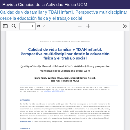
Revista Ciencias de la Actividad Física UCM
Volver
Calidad de vida familiar y TDAH infantil. Perspectiva multidisciplinar
a
Descargar
desde la educación física y el trabajo social
Descargar
los
PDF
detalles
del
artículo