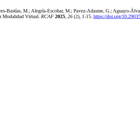
Flores-Bastías, M.; Alegría-Escobar, M.; Pavez-Adasme, G.; Aguayo-Álv
n Modalidad Virtual.
RCAF
2025
,
26
(2), 1-15.
https://doi.org/10.29035