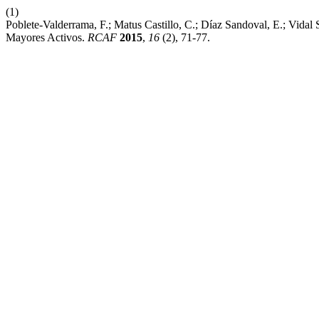
(1)
Poblete-Valderrama, F.; Matus Castillo, C.; Díaz Sandoval, E.; Vidal
Mayores Activos.
RCAF
2015
,
16
(2), 71-77.