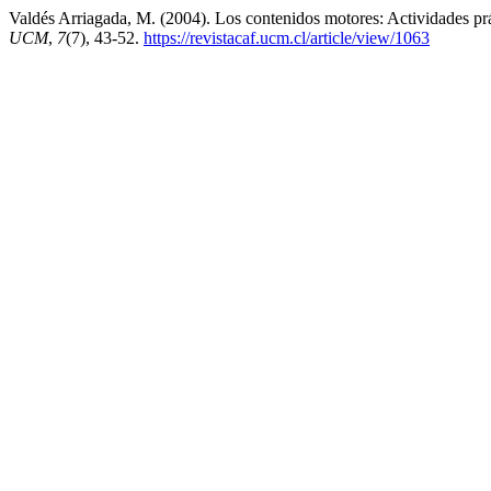
Valdés Arriagada, M. (2004). Los contenidos motores: Actividades prác
UCM
,
7
(7), 43-52.
https://revistacaf.ucm.cl/article/view/1063