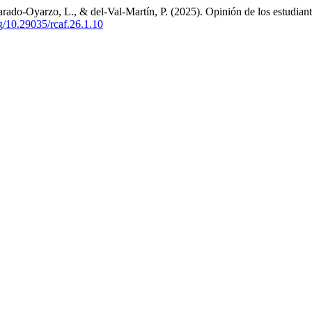
rado-Oyarzo, L., & del-Val-Martín, P. (2025). Opinión de los estudiante
rg/10.29035/rcaf.26.1.10