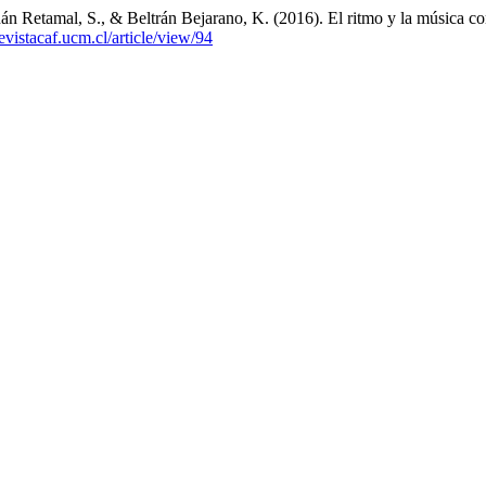
n Retamal, S., & Beltrán Bejarano, K. (2016). El ritmo y la música como
revistacaf.ucm.cl/article/view/94