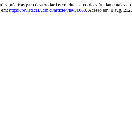
ácticas para desarrollar las conductas motrices fundamentales en ni
l em:
https://revistacaf.ucm.cl/article/view/1063
. Acesso em: 8 aug. 202