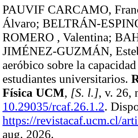
PAUVIF CARCAMO, Fran
Álvaro; BELTRÁN-ESPINO
ROMERO , Valentina; B
JIMÉNEZ-GUZMÁN, Esteban.
aeróbico sobre la capacidad
estudiantes universitarios.
R
Física UCM
,
[S. l.]
, v. 26,
10.29035/rcaf.26.1.2
. Disp
https://revistacaf.ucm.cl/ar
aug. 2026.