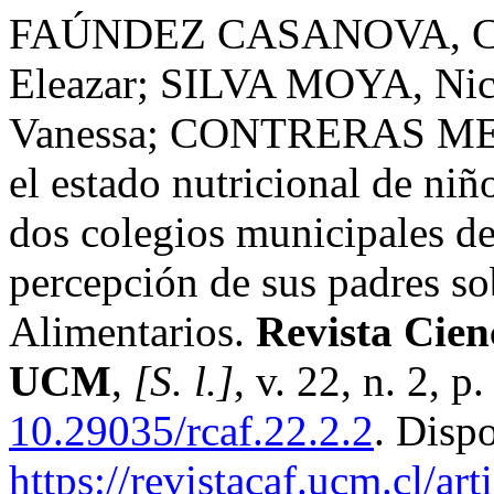
FAÚNDEZ CASANOVA, C
Eleazar; SILVA MOYA, N
Vanessa; CONTRERAS MELL
el estado nutricional de niñ
dos colegios municipales de
percepción de sus padres so
Alimentarios.
Revista Cienc
UCM
,
[S. l.]
, v. 22, n. 2, 
10.29035/rcaf.22.2.2
. Disp
https://revistacaf.ucm.cl/ar