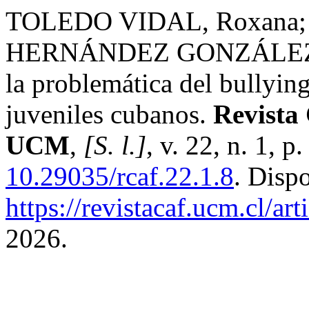
TOLEDO VIDAL, Roxana; 
HERNÁNDEZ GONZÁLEZ, O
la problemática del bullying
juveniles cubanos.
Revista 
UCM
,
[S. l.]
, v. 22, n. 1, 
10.29035/rcaf.22.1.8
. Disp
https://revistacaf.ucm.cl/ar
2026.