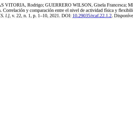
 VITORIA, Rodrigo; GUERRERO WILSON, Gisela Francesca; 
n y comparación entre el nivel de actividad física y flexibilidad
[S. l.]
, v. 22, n. 1, p. 1–10, 2021. DOI:
10.29035/rcaf.22.1.2
. Disponív