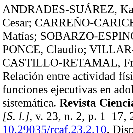
ANDRADES-SUÁREZ, Kat
Cesar; CARREÑO-CARICEO
Matías; SOBARZO-ESPIN
PONCE, Claudio; VILLAR-
CASTILLO-RETAMAL, Fra
Relación entre actividad fí
funciones ejecutivas en ado
sistemática.
Revista Cienci
[S. l.]
, v. 23, n. 2, p. 1–17
10.29035/rcaf.23.2.10
. Dis