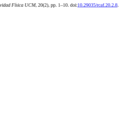
tividad Física UCM
, 20(2), pp. 1–10. doi:
10.29035/rcaf.20.2.8
.