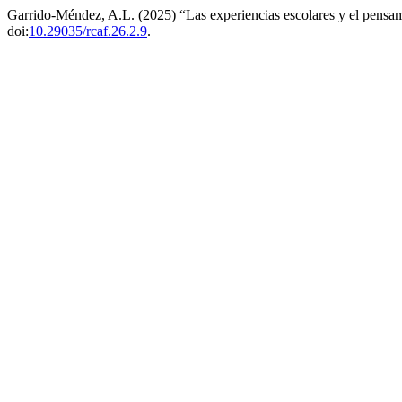
Garrido-Méndez, A.L. (2025) “Las experiencias escolares y el pensam
doi:
10.29035/rcaf.26.2.9
.