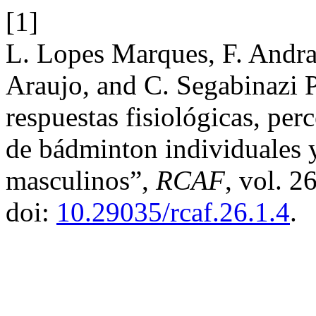
[1]
L. Lopes Marques, F. Andr
Araujo, and C. Segabinazi P
respuestas fisiológicas, per
de bádminton individuales 
masculinos”,
RCAF
, vol. 2
doi:
10.29035/rcaf.26.1.4
.