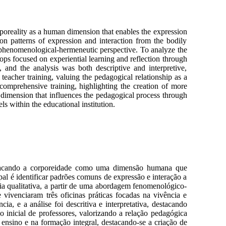
orporeality as a human dimension that enables the expression
mon patterns of expression and interaction from the bodily
a phenomenological-hermeneutic perspective. To analyze the
ps focused on experiential learning and reflection through
, and the analysis was both descriptive and interpretive,
 teacher training, valuing the pedagogical relationship as a
comprehensive training, highlighting the creation of more
l dimension that influences the pedagogical process through
ls within the educational institution.
destacando a corporeidade como uma dimensão humana que
ipal é identificar padrões comuns de expressão e interação a
ia qualitativa, a partir de uma abordagem fenomenológico-
vivenciaram três oficinas práticas focadas na vivência e
ia, e a análise foi descritiva e interpretativa, destacando
o inicial de professores, valorizando a relação pedagógica
nsino e na formação integral, destacando-se a criação de