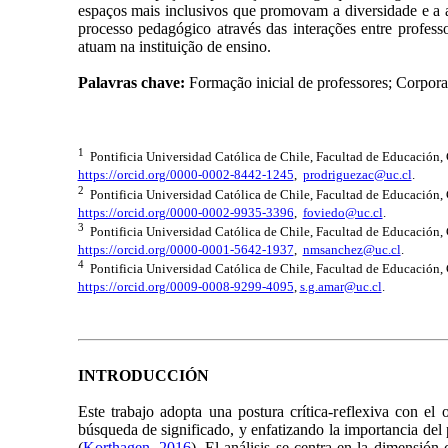
espaços mais inclusivos que promovam a diversidade e a 
processo pedagógico através das interações entre profess
atuam na instituição de ensino.
Palavras chave:
Formação inicial de professores; Corpora
1
Pontificia Universidad Católica de Chile, Facultad de Educación, 
https://orcid.org/0000-0002-8442-1245
,
prodriguezac@uc.cl
.
2
Pontificia Universidad Católica de Chile, Facultad de Educación, 
https://orcid.org/0000-0002-9935-3396
,
foviedo@uc.cl
.
3
Pontificia Universidad Católica de Chile, Facultad de Educación, 
https://orcid.org/0000-0001-5642-1937
,
nmsanchez@uc.cl
.
4
Pontificia Universidad Católica de Chile, Facultad de Educación, 
https://orcid.org/0009-0008-9299-4095
,
s.g.amar@uc.cl
.
INTRODUCCIÓN
Este trabajo adopta una postura crítica-reflexiva con el
búsqueda de significado, y enfatizando la importancia del p
(
Korthagen, 2016
). El análisis se centra en la dimensión