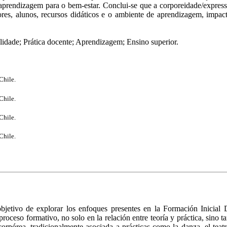
aprendizagem para o bem-estar. Conclui-se que a corporeidade/express
ores, alunos, recursos didáticos e o ambiente de aprendizagem, impact
lidade; Prática docente; Aprendizagem; Ensino superior.
Chile.
Chile.
Chile.
Chile.
 objetivo de explorar los enfoques presentes en la Formación Inicial 
roceso formativo, no solo en la relación entre teoría y práctica, sino 
 corpórea, tradicionalmente asociada a prácticas como la danza, el tea