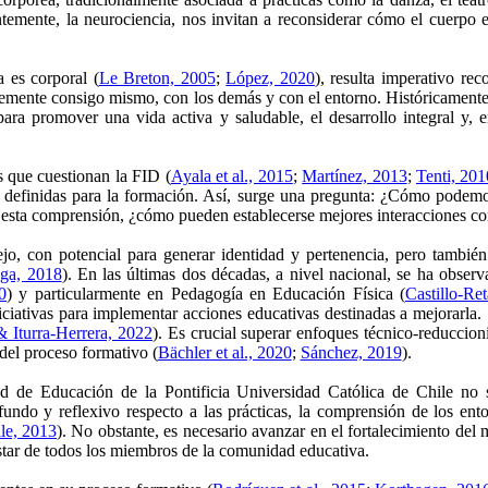
entemente, la neurociencia, nos invitan a reconsiderar cómo el cuerpo 
 es corporal (
Le Breton, 2005
;
López, 2020
), resulta imperativo rec
temente consigo mismo, con los demás y con el entorno. Históricamente, 
ra promover una vida activa y saludable, el desarrollo integral y,
s que cuestionan la FID (
Ayala et al., 2015
;
Martínez, 2013
;
Tenti, 201
 definidas para la formación. Así, surge una pregunta: ¿Cómo podemos
 esta comprensión, ¿cómo pueden establecerse mejores interacciones con
 con potencial para generar identidad y pertenencia, pero también e
ga, 2018
). En las últimas dos décadas, a nivel nacional, se ha observ
0
) y particularmente en Pedagogía en Educación Física (
Castillo-Re
iciativas para implementar acciones educativas destinadas a mejorarla
& Iturra-Herrera, 2022
). Es crucial superar enfoques técnico-reduccion
del proceso formativo (
Bächler et al., 2020
;
Sánchez, 2019
).
 de Educación de la Pontificia Universidad Católica de Chile no so
fundo y reflexivo respecto a las prácticas, la comprensión de los e
ile, 2013
). No obstante, es necesario avanzar en el fortalecimiento de
star de todos los miembros de la comunidad educativa.