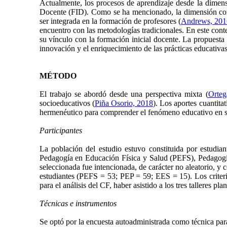
Actualmente, los procesos de aprendizaje desde la dimensi
Docente (FID). Como se ha mencionado, la dimensión corp
ser integrada en la formación de profesores (
Andrews, 201
encuentro con las metodologías tradicionales. En este cont
su vínculo con la formación inicial docente. La propuesta 
innovación y el enriquecimiento de las prácticas educativa
MÉTODO
El trabajo se abordó desde una perspectiva mixta (
Orteg
socioeducativos (
Piña Osorio, 2018
). Los aportes cuantita
hermenéutico para comprender el fenómeno educativo en su na
Participantes
La población del estudio estuvo constituida por estudia
Pedagogía en Educación Física y Salud (PEFS), Pedagogí
seleccionada fue intencionada, de carácter no aleatorio, y
estudiantes (PEFS = 53; PEP = 59; EES = 15). Los criterios
para el análisis del CF, haber asistido a los tres talleres pla
Técnicas e instrumentos
Se optó por la encuesta autoadministrada como técnica par