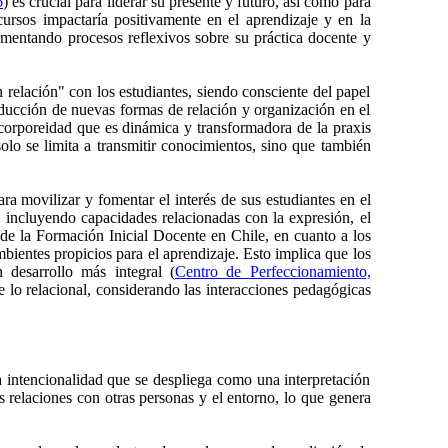
6
) es crucial para liderar su presente y futuro, así como para
ursos impactaría positivamente en el aprendizaje y en la
fomentando procesos reflexivos sobre su práctica docente y
n relación" con los estudiantes, siendo consciente del papel
oducción de nuevas formas de relación y organización en el
 corporeidad que es dinámica y transformadora de la praxis
olo se limita a transmitir conocimientos, sino que también
a movilizar y fomentar el interés de sus estudiantes en el
, incluyendo capacidades relacionadas con la expresión, el
s de la Formación Inicial Docente en Chile, en cuanto a los
ientes propicios para el aprendizaje. Esto implica que los
 desarrollo más integral (
Centro de Perfeccionamiento,
 lo relacional, considerando las interacciones pedagógicas
 intencionalidad que se despliega como una interpretación
 relaciones con otras personas y el entorno, lo que genera