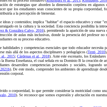
ientes en su proceso formativo (
Rodríguez et al., 2015
;
Korthagen, 201
ación de estrategias que aborden la dimensión corpórea en algunos c
hacer que los estudiantes sean conscientes de su propia corporeidad, 
ribuiría a la percepción de bienestar.
de ideas y contenidos; implica "habitar" el espacio educativo y estar "e
raigado en la cultura y la sociedad. Esta conciencia posibilita la intr
rez & González-Calvo, 2016
), permitiendo la aparición de una nueva
trucción de aulas más inclusivas, donde la presencia del profesor no s
udiantes en su proceso educativo.
e habilidades y competencias esenciales que todo educador necesita par
rse más allá de los aspectos disciplinares y pedagógicos (
Tenti, 2010
)
 al., 2015
;
Cárdenas et al., 2018
). Ante este escenario, los Estándare
la Buena Enseñanza, el cual señala en su Dominio B la creación de amb
iantes desarrollen competencias personales y sociales, logrando un
 2021b
). De este modo, comprender los ambientes de aprendizaje desde
mensión corporal.
ivido o corporeidad, lo que permite considerar la motricidad como una
valo, 2010
). Se reconoce que somos expresión y afectación en nuestras