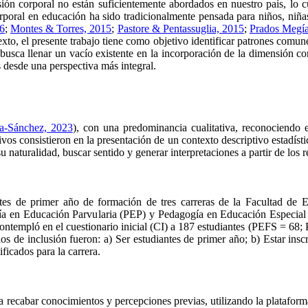
ón corporal no están suficientemente abordados en nuestro país, lo c
oral en educación ha sido tradicionalmente pensada para niños, niñ
6
;
Montes & Torres, 2015
;
Pastore & Pentassuglia, 2015
;
Prados Megía
exto, el presente trabajo tiene como objetivo identificar patrones comun
busca llenar un vacío existente en la incorporación de la dimensión cor
s desde una perspectiva más integral.
a-Sánchez, 2023
), con una predominancia cualitativa, reconociendo e
tivos consistieron en la presentación de un contexto descriptivo estadí
turalidad, buscar sentido y generar interpretaciones a partir de los re
ntes de primer año de formación de tres carreras de la Facultad de E
a en Educación Parvularia (PEP) y Pedagogía en Educación Especial (
 contempló en el cuestionario inicial (CI) a 187 estudiantes (PEFS = 68;
 de inclusión fueron: a) Ser estudiantes de primer año; b) Estar inscr
nificados para la carrera.
a recabar conocimientos y percepciones previas, utilizando la plataform