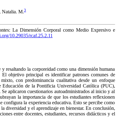
3
 Natalia. M.
izontes: La Dimensión Corporal como Medio Expresivo e
oi.org/10.29035/rcaf.25.2.11
ente y resaltando la corporeidad como una dimensión humana
. El objetivo principal es identificar patrones comunes de
 mixto, con predominancia cualitativa desde un enfoque
 de Educación de la Pontificia Universidad Católica (PUC),
. Se aplicaron cuestionarios autoadministrados al inicio y al
s subrayan la importancia de que los estudiantes reflexionen
e configura la experiencia educativa. Esto se percibe como
a diversidad y el aprendizaje en bienestar. En conclusión,
ones entre docentes, estudiantes, recursos didácticos y el