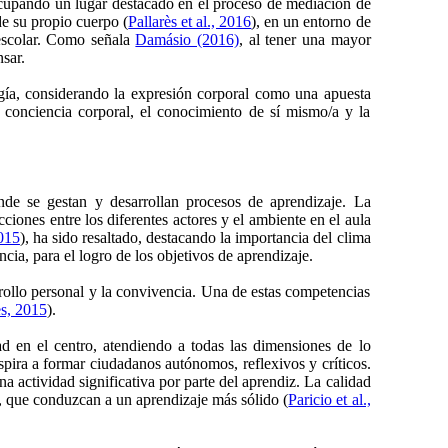
ocupando un lugar destacado en el proceso de mediación de
de su propio cuerpo (
Pallarès et al., 2016
), en un entorno de
 escolar. Como señala
Damásio (2016)
, al tener una mayor
sar.
ogía, considerando la expresión corporal como una apuesta
 conciencia corporal, el conocimiento de sí mismo/a y la
nde se gestan y desarrollan procesos de aprendizaje. La
ciones entre los diferentes actores y el ambiente en el aula
015
), ha sido resaltado, destacando la importancia del clima
cia, para el logro de los objetivos de aprendizaje.
rrollo personal y la convivencia. Una de estas competencias
s, 2015
).
d en el centro, atendiendo a todas las dimensiones de lo
spira a formar ciudadanos autónomos, reflexivos y críticos.
na actividad significativa por parte del aprendiz. La calidad
as, que conduzcan a un aprendizaje más sólido (
Paricio et al.,