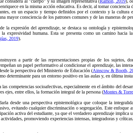
e considera al "cuerpo" y su imagen representativa (
Ramon, 2019
), 
 enriquece en la misma acción educativa. Es decir, al tomar conciencia 
iantes, en un espacio y tiempo definidos por el contexto y la cultura
una mayor consciencia de los patrones comunes y de las maneras de pen
 de la expresión del aprendizaje, se destaca su ontología y epistemol
de la expresividad humana. Esta se presenta como un camino hacia la
ías, 2019
).
struyen a partir de las representaciones propias de los sujetos, do
mpeñan un papel performativo al condicionar el aprendizaje, las interac
desde la perspectiva del Ministerio de Educación (
Ainscow & Booth, 2
mo determinante para un entorno positivo en las aulas y, en última instan
a las competencias socioafectivas, especialmente en el ámbito del desa
s ejes, entre ellos, la formación integral de la persona (
Montes & Torre
arla desde una perspectiva epistemológica que coloque la integralida
usivo, evitando cualquier discriminación o segregación. Este enfoque a
cipación activa del estudiante, ya que el verdadero aprendizaje implica u
s actividades, promoviendo experiencias intensas, integradoras y crític