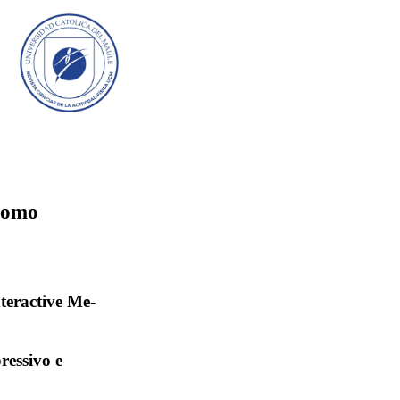
como
teractive Me-
essivo e