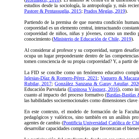
estudios desde la sociología, la antropología y, más reci
Pastore & Pentassuglia, 2015
;
Prados Megías, 2019
).
Partiendo de la premisa de que nuestra condición humana
corporeidad es un elemento central, interactuando constan
corporeidad de niños, niñas y jóvenes, como un medio pa
conocimiento (
Ministerio de Educación de Chile, 2019
).
Al considerar al profesor y su corporeidad, surgen desafío
ocupa un lugar preponderante dentro de las competencias
tomen consciencia de su propia corporeidad? Y, a partir de
La FID se concibe como un fenómeno educativo complejo,
Iglesias-Díaz & Romero-Pérez, 2021
;
Vaquero & Macaza
Rubilar, 2017
;
González Sanzana & Garay Aguilar, 202
Educación Parvularia (
Espinosa Vásquez, 2016
), como in
cuanto al impacto del proceso formativo (
Bastías-Bastías 
las habilidades socioemocionales como dimensiones clave 
En este contexto, el modelo de formación de la Facultad
pedagógicos y valóricos, sino también en un análisis pro
agentes de cambio (
Pontificia Universidad Católica de Ch
desarrollar capacidades complejas que favorezcan el biene