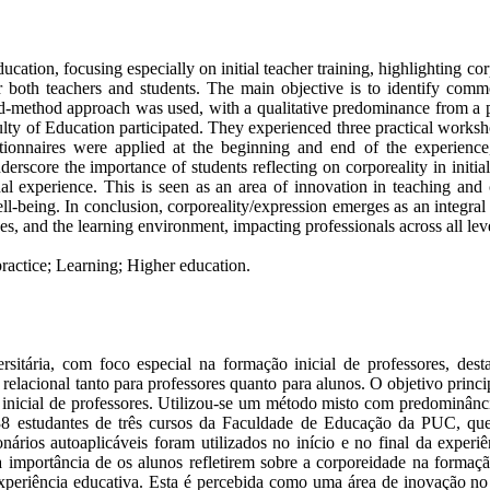
ducation, focusing especially on initial teacher training, highlighting c
for both teachers and students. The main objective is to identify com
ixed-method approach was used, with a qualitative predominance from 
lty of Education participated. They experienced three practical worksho
stionnaires were applied at the beginning and end of the experience
erscore the importance of students reflecting on corporeality in initial
al experience. This is seen as an area of innovation in teaching and 
ell-being. In conclusion, corporeality/expression emerges as an integra
es, and the learning environment, impacting professionals across all leve
 practice; Learning; Higher education.
versitária, com foco especial na formação inicial de professores, 
e relacional tanto para professores quanto para alunos. O objetivo princ
 inicial de professores. Utilizou-se um método misto com predominânc
238 estudantes de três cursos da Faculdade de Educação da PUC, que 
ários autoaplicáveis foram utilizados no início e no final da experiênc
 a importância de os alunos refletirem sobre a corporeidade na formaçã
periência educativa. Esta é percebida como uma área de inovação no e