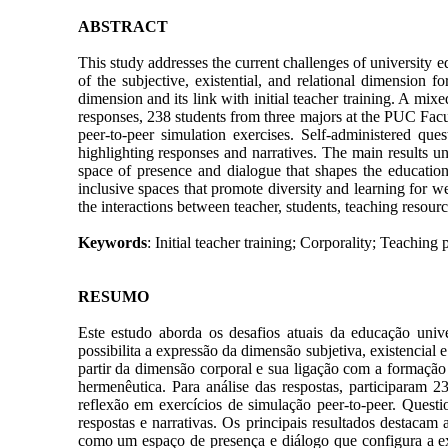
ABSTRACT
This study addresses the current challenges of university e
of the subjective, existential, and relational dimension 
dimension and its link with initial teacher training. A m
responses, 238 students from three majors at the PUC Facu
peer-to-peer simulation exercises. Self-administered que
highlighting responses and narratives. The main results und
space of presence and dialogue that shapes the education
inclusive spaces that promote diversity and learning for w
the interactions between teacher, students, teaching resourc
Keywords
: Initial teacher training; Corporality; Teaching
RESUMO
Este estudo aborda os desafios atuais da educação uni
possibilita a expressão da dimensão subjetiva, existencial 
partir da dimensão corporal e sua ligação com a formação
hermenêutica. Para análise das respostas, participaram 
reflexão em exercícios de simulação peer-to-peer. Question
respostas e narrativas. Os principais resultados destacam
como um espaço de presença e diálogo que configura a ex