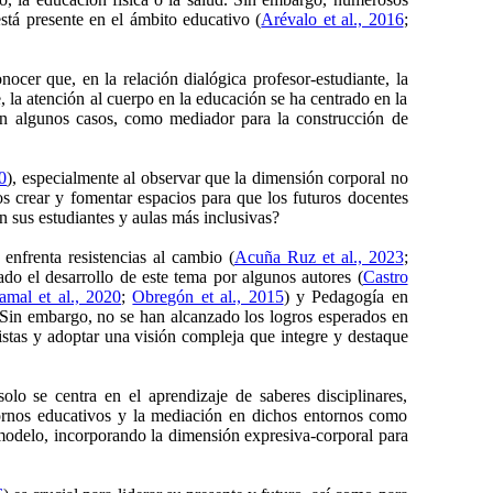
está presente en el ámbito educativo (
Arévalo et al., 2016
;
onocer que, en la relación dialógica profesor-estudiante, la
la atención al cuerpo en la educación se ha centrado en la
 en algunos casos, como mediador para la construcción de
0
), especialmente al observar que la dimensión corporal no
 crear y fomentar espacios para que los futuros docentes
 sus estudiantes y aulas más inclusivas?
nfrenta resistencias al cambio (
Acuña Ruz et al., 2023
;
ado el desarrollo de este tema por algunos autores (
Castro
tamal et al., 2020
;
Obregón et al., 2015
) y Pedagogía en
. Sin embargo, no se han alcanzado los logros esperados en
istas y adoptar una visión compleja que integre y destaque
lo se centra en el aprendizaje de saberes disciplinares,
ntornos educativos y la mediación en dichos entornos como
l modelo, incorporando la dimensión expresiva-corporal para