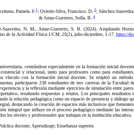
1
2
eituno, Pamela. F.
; Oviedo-Silva, Francisco. D.
; Sánchez-Saavedra,
4
& Amar-Guerrero, Sofía. B.
hez-Saavedra, N. M., Amar-Guerrero, S. B. (2024). Ampliando Hor
ias de la Actividad Física UCM, 25
(2), julio-diciembre, 1-17.
https://d
 universitaria, centrándose especialmente en la formación inicial doc
 existencial y relacional, tanto para profesores como para estudiantes
 su vínculo con la formación inicial docente. Se empleó un método
uestas, participaron 238 estudiantes de tres carreras de la Facultad
experiencia y la reflexión mediante ejercicios de simulación entre pares
terpretativo, resaltando respuestas y relatos. Los principales resultado
orando la relación pedagógica como un espacio de presencia y diálogo qu
egral, destacando la creación de espacios más inclusivos que fomenten l
ón integral que influye en el proceso pedagógico mediante las interacci
s los niveles y profesionales que trabajan en la institución educativa.
ráctica docente; Aprendizaje; Enseñanza superior.