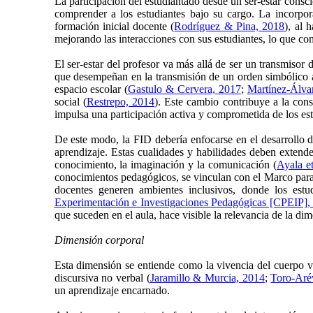
La participación del estudiantado desde un ser-estar consc
comprender a los estudiantes bajo su cargo. La incorpor
formación inicial docente (
Rodríguez & Pina, 2018
), al 
mejorando las interacciones con sus estudiantes, lo que cont
El ser-estar del profesor va más allá de ser un transmisor 
que desempeñan en la transmisión de un orden simbólico ar
espacio escolar (
Gastulo & Cervera, 2017
;
Martínez-Álva
social (
Restrepo, 2014
). Este cambio contribuye a la cons
impulsa una participación activa y comprometida de los est
De este modo, la FID debería enfocarse en el desarrollo d
aprendizaje. Estas cualidades y habilidades deben extende
conocimiento, la imaginación y la comunicación (
Ayala et
conocimientos pedagógicos, se vinculan con el Marco para 
docentes generen ambientes inclusivos, donde los estud
Experimentación e Investigaciones Pedagógicas [CPEIP],
que suceden en el aula, hace visible la relevancia de la di
Dimensión corporal
Esta dimensión se entiende como la vivencia del cuerpo v
discursiva no verbal (
Jaramillo & Murcia, 2014
;
Toro-Aré
un aprendizaje encarnado.