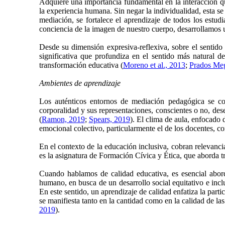
Adquiere una importancia fundamental en la interacción qu
la experiencia humana. Sin negar la individualidad, esta se
mediación, se fortalece el aprendizaje de todos los estud
conciencia de la imagen de nuestro cuerpo, desarrollamos 
Desde su dimensión expresiva-reflexiva, sobre el sentido
significativa que profundiza en el sentido más natural 
transformación educativa (
Moreno et al., 2013
;
Prados Meg
Ambientes de aprendizaje
Los auténticos entornos de mediación pedagógica se con
corporalidad y sus representaciones, conscientes o no, dese
(
Ramon, 2019
;
Spears, 2019
). El clima de aula, enfocado 
emocional colectivo, particularmente el de los docentes, co
En el contexto de la educación inclusiva, cobran relevanci
es la asignatura de Formación Cívica y Ética, que aborda tre
Cuando hablamos de calidad educativa, es esencial abord
humano, en busca de un desarrollo social equitativo e incl
En este sentido, un aprendizaje de calidad enfatiza la parti
se manifiesta tanto en la cantidad como en la calidad de la
2019
).