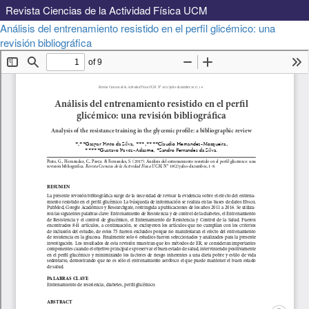
Revista Ciencias de la Actividad Física UCM
Volver
Análisis del entrenamiento resistido en el perfil glicémico: una
a
Descargar
revisión bibliográfica
Descargar
los
PDF
detalles
del
artículo