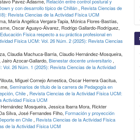
Gustavo Pavez-Adasme,
Relación entre control postural y
own y con desarrollo típico de Chillán
,
Revista Ciencias de
18): Revista Ciencias de la Actividad Física UCM
rama, María Angélica Vergara-Tapia, Mónica Flores-Bastías,
sme, Oscar Aguayo-Álvarez, Rodrigo Gallardo-Rodríguez,
ducación Física respecto a su práctica profesional en
tividad Física UCM: Vol. 26 Núm. 2 (2025): Revista Ciencias
oza, Claudia Machuca-Barria, Claudio Hernández-Mosqueira,
 Jairo Azocar-Gallardo,
Bienestar docente universitario
,
 Vol. 26 Núm. 1 (2025): Revista Ciencias de la Actividad
llouta, Miguel Cornejo Amestica, Oscar Herrera Gacitua,
asme,
Seminarios de título de la carrera de Pedagogía en
epción, Chile
,
Revista Ciencias de la Actividad Física UCM:
la Actividad Física UCM
 Hernández Mosqueira, Jessica Ibarra Mora, Rickter
a Silva, José Fernandes Filho,
Formación y proyección
 Deporte en Chile
,
Revista Ciencias de la Actividad Física
as de la Actividad Física UCM