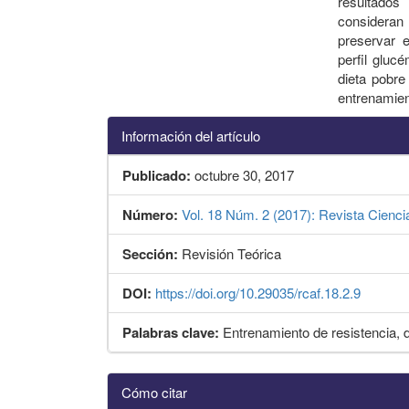
resultados
consideran
preservar e
perfil gluc
dieta pobre
entrenamien
Información del artículo
Publicado:
octubre 30, 2017
Número:
Vol. 18 Núm. 2 (2017): Revista Cienci
Sección:
Revisión Teórica
DOI:
https://doi.org/10.29035/rcaf.18.2.9
Palabras clave:
Entrenamiento de resistencia, d
Detalles
Cómo citar
del
artículo