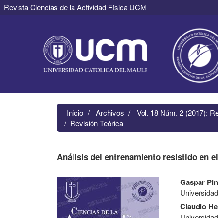
Revista Ciencias de la Actividad Física UCM
Navegación
principal
Contenido
principal
Barra
lateral
Inicio
Archivos
Vol. 18 Núm. 2 (2017): R
Revisión Teórica
Análisis del entrenamiento resistido en el
Barra
Contenido
Gaspar Pin
lateral
principal
Universidad
del
del
artículo
artículo
Claudio H
Universidad