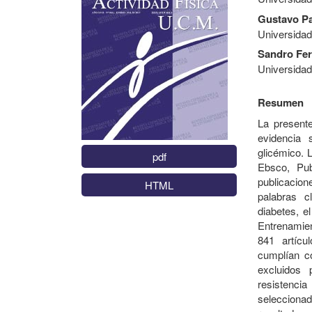
Gustavo P
Universidad
Sandro Fer
Universidad
Resumen
La presente
evidencia 
glicémico. 
pdf
Ebsco, Pu
publicacion
HTML
palabras c
diabetes, e
Entrenamien
841 artícu
cumplían co
excluidos 
resistenc
selecciona