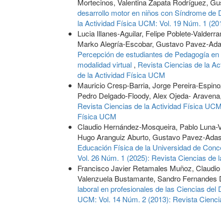
Mortecinos, Valentina Zapata Rodríguez, 
desarrollo motor en niños con Síndrome de D
la Actividad Física UCM: Vol. 19 Núm. 1 (20
Lucia Illanes-Aguilar, Felipe Poblete-Valder
Marko Alegría-Escobar, Gustavo Pavez-Ada
Percepción de estudiantes de Pedagogía en E
modalidad virtual
,
Revista Ciencias de la Ac
de la Actividad Física UCM
Mauricio Cresp-Barria, Jorge Pereira-Espin
Pedro Delgado-Floody, Alex Ojeda- Aravena,
Revista Ciencias de la Actividad Física UCM:
Física UCM
Claudio Hernández-Mosqueira, Pablo Luna-Vi
Hugo Aranguiz Aburto, Gustavo Pavez-Ad
Educación Física de la Universidad de Conc
Vol. 26 Núm. 1 (2025): Revista Ciencias de 
Francisco Javier Retamales Muñoz, Claudio
Valenzuela Bustamante, Sandro Fernandes D
laboral en profesionales de las Ciencias del
UCM: Vol. 14 Núm. 2 (2013): Revista Cienci