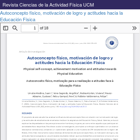
Revista Ciencias de la Actividad Física UCM
Volver
Autoconcepto físico, motivación de logro y actitudes hacia la
a
Descargar
Educación Física
Descargar
los
PDF
detalles
del
artículo