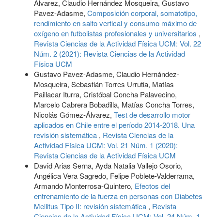
Álvarez, Claudio Hernández Mosqueira, Gustavo
Pavez-Adasme,
Composición corporal, somatotipo,
rendimiento en salto vertical y consumo máximo de
oxígeno en futbolistas profesionales y universitarios
,
Revista Ciencias de la Actividad Física UCM: Vol. 22
Núm. 2 (2021): Revista Ciencias de la Actividad
Física UCM
Gustavo Pavez-Adasme, Claudio Hernández-
Mosqueira, Sebastián Torres Urrutia, Matías
Paillacar Iturra, Cristóbal Concha Palavecino,
Marcelo Cabrera Bobadilla, Matías Concha Torres,
Nicolás Gómez-Álvarez,
Test de desarrollo motor
aplicados en Chile entre el período 2014-2018. Una
revisión sistemática
,
Revista Ciencias de la
Actividad Física UCM: Vol. 21 Núm. 1 (2020):
Revista Ciencias de la Actividad Física UCM
David Arias Serna, Ayda Natalia Vallejo Osorio,
Angélica Vera Sagredo, Felipe Poblete-Valderrama,
Armando Monterrosa-Quintero,
Efectos del
entrenamiento de la fuerza en personas con Diabetes
Mellitus Tipo II: revisión sistemática
,
Revista
Ciencias de la Actividad Física UCM: Vol. 24 Núm. 1