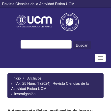
Revista Ciencias de la Actividad Física UCM
Navegación
principal
Contenido
principal
Barra
lateral
Buscar
Toggle
naviga
Inicio
Archivos
Vol. 25 Núm. 1 (2024): Revista Ciencias de la
Actividad Física UCM
Investigación
Autoconcepto físico, motivación de logro y