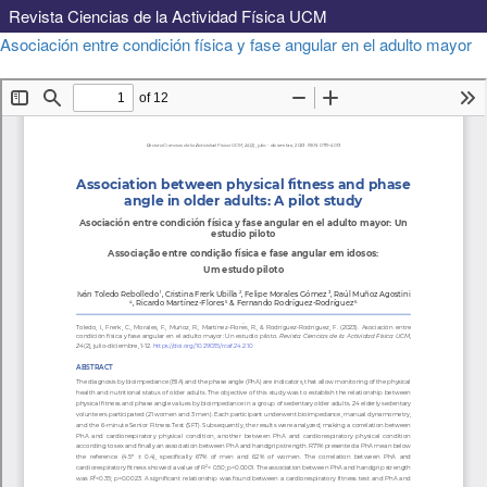
Revista Ciencias de la Actividad Física UCM
Volver
Asociación entre condición física y fase angular en el adulto mayor
a
Descargar
Descargar
los
PDF
detalles
del
artículo