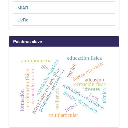
MIAR
LivRe
Palabras clave
educación física
antropometría
repetición máxima
fuerza muscular
test ktk
gps
actividades del aire libre
desarrollo motor
programas recreativos
crecimiento físico
atletismo
recreación físca
actividades recreativas
jóvenes
técnica
resiliencia
formación
tiempo de tensión
fases
fútbol
multiarticular