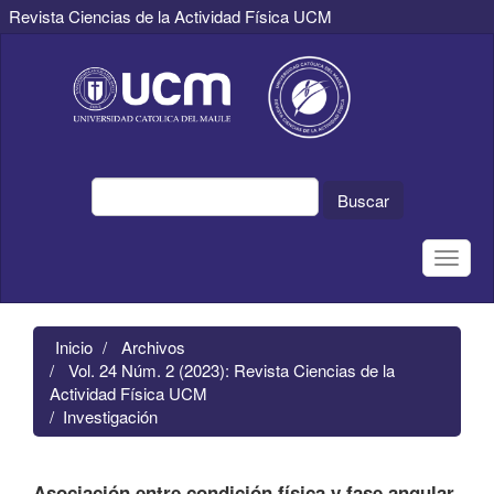
Revista Ciencias de la Actividad Física UCM
Navegación
principal
Contenido
principal
Barra
lateral
Buscar
Toggle
naviga
Inicio
Archivos
Vol. 24 Núm. 2 (2023): Revista Ciencias de la
Actividad Física UCM
Investigación
Asociación entre condición física y fase angular