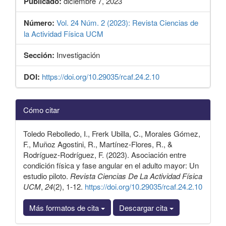
Publicado:
diciembre 7, 2023
Número:
Vol. 24 Núm. 2 (2023): Revista Ciencias de
la Actividad Física UCM
Sección:
Investigación
DOI:
https://doi.org/10.29035/rcaf.24.2.10
Detalles
Cómo citar
del
artículo
Toledo Rebolledo, I., Frerk Ubilla, C., Morales Gómez,
F., Muñoz Agostini, R., Martínez-Flores, R., &
Rodríguez-Rodríguez, F. (2023). Asociación entre
condición física y fase angular en el adulto mayor: Un
estudio piloto.
Revista Ciencias De La Actividad Física
UCM
,
24
(2), 1-12.
https://doi.org/10.29035/rcaf.24.2.10
Más formatos de cita
Descargar cita