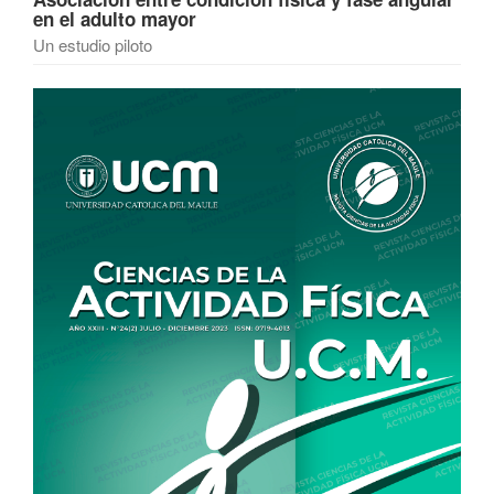
en el adulto mayor
Un estudio piloto
Barra
lateral
del
artículo