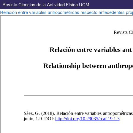
Revista Ciencias de la Actividad Física UCM
Volver
Relación entre variables antropométricas respecto antecedentes prop
a
los
detalles
del
artículo