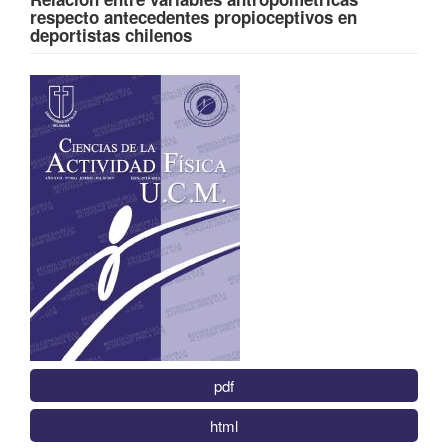
respecto antecedentes propioceptivos en
deportistas chilenos
Barra
lateral
del
artículo
pdf
html