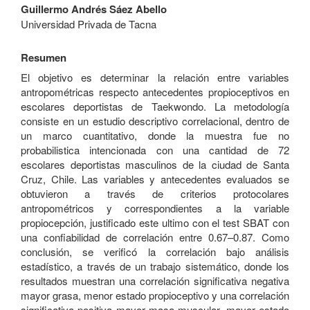
Contenido
Guillermo Andrés Sáez Abello
principal
Universidad Privada de Tacna
del
artículo
Resumen
El objetivo es determinar la relación entre variables
antropométricas respecto antecedentes propioceptivos en
escolares deportistas de Taekwondo. La metodología
consiste en un estudio descriptivo correlacional, dentro de
un marco cuantitativo, donde la muestra fue no
probabilistica intencionada con una cantidad de 72
escolares deportistas masculinos de la ciudad de Santa
Cruz, Chile. Las variables y antecedentes evaluados se
obtuvieron a través de criterios protocolares
antropométricos y correspondientes a la variable
propiocepción, justificado este ultimo con el test SBAT con
una confiabilidad de correlación entre 0.67–0.87. Como
conclusión, se verificó la correlación bajo análisis
estadístico, a través de un trabajo sistemático, donde los
resultados muestran una correlación significativa negativa
mayor grasa, menor estado propioceptivo y una correlación
significativa positiva mayor masa muscular, mayor estado