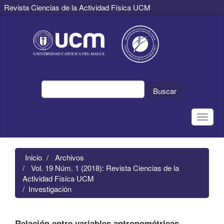
Revista Ciencias de la Actividad Física UCM
Navegación
principal
Contenido
principal
Barra
lateral
Buscar
Toggle
naviga
Inicio
Archivos
Vol. 19 Núm. 1 (2018): Revista Ciencias de la
Actividad Física UCM
Investigación
Relación entre variables antropométricas