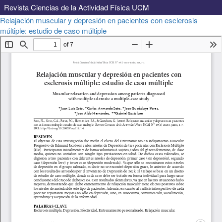
Revista Ciencias de la Actividad Física UCM
Volver
Relajación muscular y depresión en pacientes con esclerosis
a
Descargar
múltiple: estudio de caso múltiple
Descargar
los
PDF
detalles
del
artículo