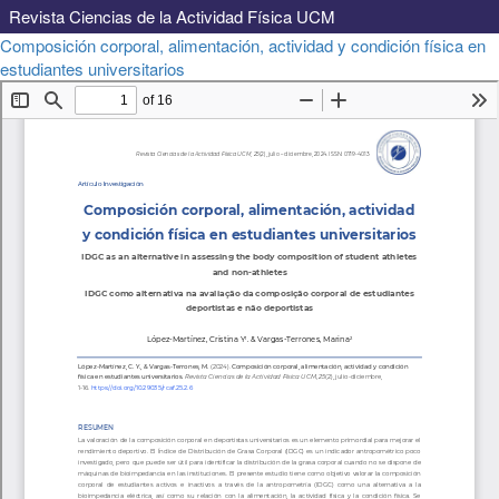
Revista Ciencias de la Actividad Física UCM
Volver
Composición corporal, alimentación, actividad y condición física en
a
Descargar
estudiantes universitarios
Descargar
los
PDF
detalles
del
artículo