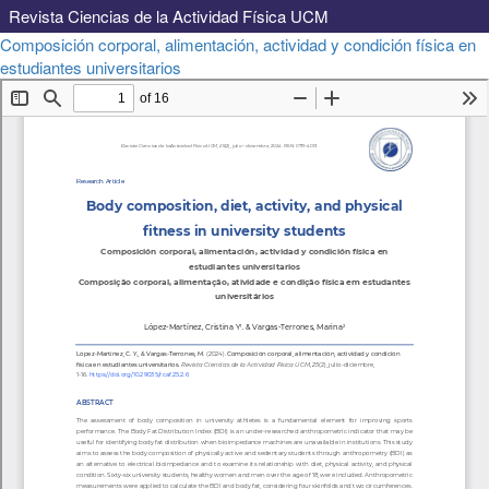
Revista Ciencias de la Actividad Física UCM
Volver
Composición corporal, alimentación, actividad y condición física en
a
Descargar
estudiantes universitarios
Descargar
los
PDF
detalles
del
artículo