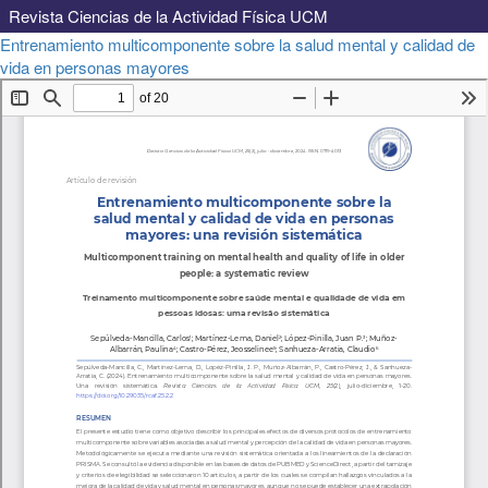
Revista Ciencias de la Actividad Física UCM
Volver
Entrenamiento multicomponente sobre la salud mental y calidad de
a
Descargar
vida en personas mayores
Descargar
los
PDF
detalles
del
artículo