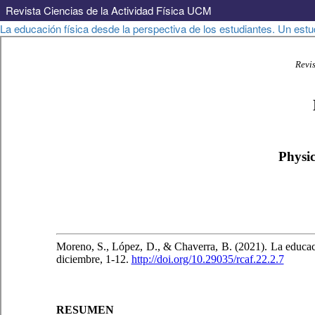
Revista Ciencias de la Actividad Física UCM
Volver
La educación física desde la perspectiva de los estudiantes. Un est
a
los
detalles
del
artículo