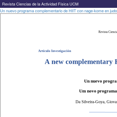
Revista Ciencias de la Actividad Física UCM
Volver
Un nuevo programa complementario de HIIT con nage-kome en jud
a
los
detalles
del
artículo