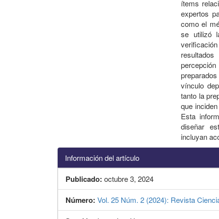
ítems relac
expertos pa
como el mét
se utilizó
verificaci
resultados
percepción
preparados 
vínculo dep
tanto la pre
que inciden
Esta inform
diseñar es
incluyan ac
Información del artículo
Publicado:
octubre 3, 2024
Número:
Vol. 25 Núm. 2 (2024): Revista Cienci