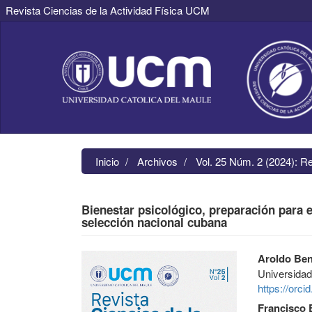
Revista Ciencias de la Actividad Física UCM
Navegación
principal
Contenido
principal
Barra
lateral
Inicio
Archivos
Vol. 25 Núm. 2 (2024): R
Bienestar psicológico, preparación para e
selección nacional cubana
Barra
Contenido
Aroldo Ben
lateral
principal
Universidad
del
del
https://orc
artículo
artículo
Francisco 