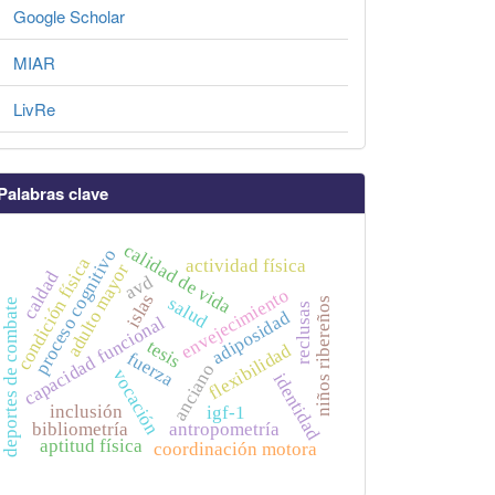
Google Scholar
MIAR
LivRe
Palabras clave
calidad de vida
proceso cognitivo
condición física
actividad física
adulto mayor
caldad
avd
envejecimiento
islas
salud
niños ribereños
deportes de combate
reclusas
adiposidad
capacidad funcional
tesis
flexibilidad
fuerza
anciano
vocación
identidad
inclusión
igf-1
bibliometría
antropometría
aptitud física
coordinación motora