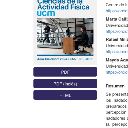
Centro de I
https://orc
Marta Cañi
Universidad
https://orc
Rafael Mill
Universidad
https://orc
Mayda Agu
Universidad
https://orc
PDF
PDF (Inglés)
Resumen
Se presenta
HTML
los nadado
preparados 
percepción 
nadadores a
su percepci