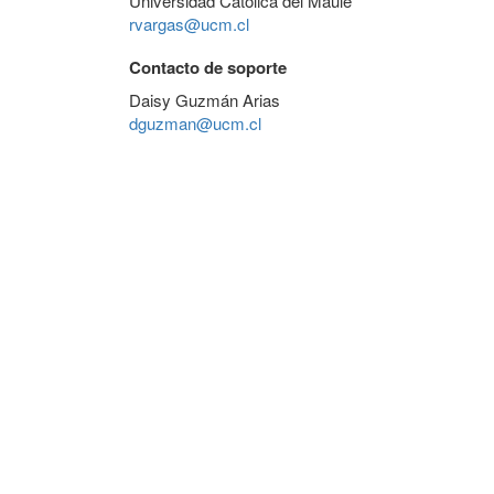
Universidad Católica del Maule
rvargas@ucm.cl
Contacto de soporte
Daisy Guzmán Arias
dguzman@ucm.cl