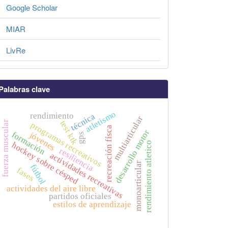
Google Scholar
MIAR
LivRe
Palabras clave
atletismo
rendimiento
técnica
multiarticular
test ktk
fuerza muscular
programas recreativos
recreación físca
desarrollo motor
formación
jóvenes
gps
rendimiento atletico
hockey sobre césped
resiliencia
actividades recreativas
monoarticular
fútbol
fases
actividades del aire libre
partidos oficiales
estilos de aprendizaje