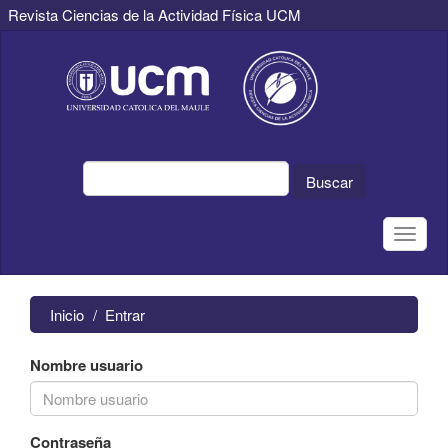
Revista Ciencias de la Actividad Física UCM
Navegación
principal
Contenido
principal
Barra
lateral
Buscar
Toggle
naviga
Inicio
Entrar
Nombre usuario
Contraseña