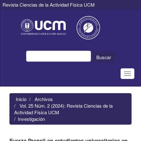
Revista Ciencias de la Actividad Física UCM
Navegación
principal
Contenido
principal
Barra
lateral
Buscar
Toggle
naviga
Inicio
Archivos
Vol. 25 Núm. 2 (2024): Revista Ciencias de la
Actividad Física UCM
Investigación
Fuerza Prensil en estudiantes universitarios en