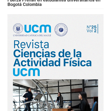
Bogotá Colombia
Barra
lateral
del
artículo