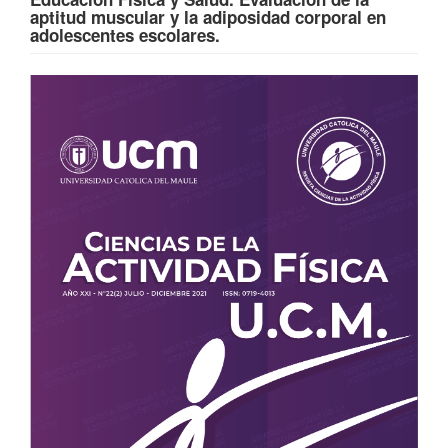
aptitud muscular y la adiposidad corporal en
adolescentes escolares.
Barra
lateral
del
artículo