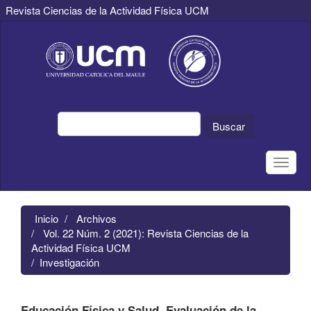
Revista Ciencias de la Actividad Física UCM
Navegación
principal
Contenido
principal
Barra
lateral
Buscar
Toggle
naviga
Inicio
Archivos
Vol. 22 Núm. 2 (2021): Revista Ciencias de la
Actividad Física UCM
Investigación
Educación Física y Salud. Evaluación de la