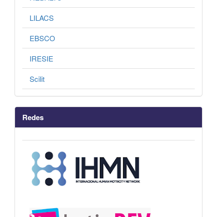
LILACS
EBSCO
IRESIE
Scilit
Redes