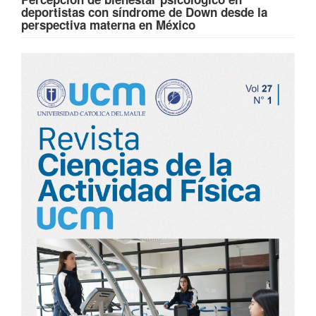
deportistas con síndrome de Down desde la
perspectiva materna en México
Barra
lateral
del
artículo