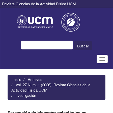
Revista Ciencias de la Actividad Física UCM
Navegación
principal
Contenido
principal
Barra
lateral
Buscar
Toggle
naviga
Inicio
Archivos
Vol. 27 Núm. 1 (2026): Revista Ciencias de la
Actividad Física UCM
Investigación
Percepción de bienestar psicológico en