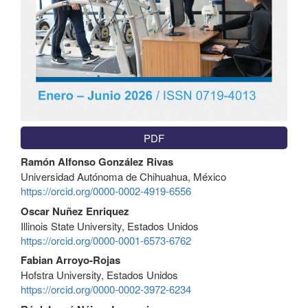
PDF
Contenido
Ramón Alfonso González Rivas
principal
Universidad Autónoma de Chihuahua, México
del
https://orcid.org/0000-0002-4919-6556
artículo
Oscar Nuñez Enriquez
Illinois State University, Estados Unidos
https://orcid.org/0000-0001-6573-6762
Fabian Arroyo-Rojas
Hofstra University, Estados Unidos
https://orcid.org/0000-0002-3972-6234