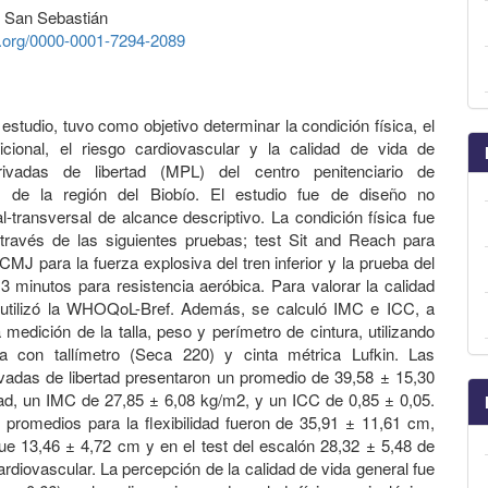
d San Sebastián
id.org/0000-0001-7294-2089
estudio, tuvo como objetivo determinar la condición física, el
icional, el riesgo cardiovascular y la calidad de vida de
ivadas de libertad (MPL) del centro penitenciario de
 de la región del Biobío. El estudio fue de diseño no
l-transversal de alcance descriptivo. La condición física fue
través de las siguientes pruebas; test Sit and Reach para
, CMJ para la fuerza explosiva del tren inferior y la prueba del
3 minutos para resistencia aeróbica. Para valorar la calidad
 utilizó la WHOQoL-Bref. Además, se calculó IMC e ICC, a
 medición de la talla, peso y perímetro de cintura, utilizando
a con tallímetro (Seca 220) y cinta métrica Lufkin. Las
vadas de libertad presentaron un promedio de 39,58 ± 15,30
d, un IMC de 27,85 ± 6,08 kg/m2, y un ICC de 0,85 ± 0,05.
 promedios para la flexibilidad fueron de 35,91 ± 11,61 cm,
e 13,46 ± 4,72 cm y en el test del escalón 28,32 ± 5,48 de
ardiovascular. La percepción de la calidad de vida general fue