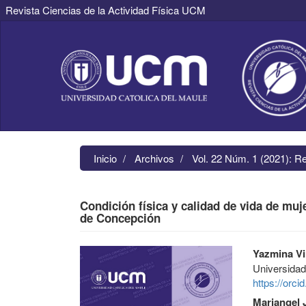
Revista Ciencias de la Actividad Física UCM
Navegación
principal
Contenido
principal
Barra
lateral
Inicio
Archivos
Vol. 22 Núm. 1 (2021): R
Condición física y calidad de vida de muje
de Concepción
Barra
Contenido
Yazmina Vi
lateral
principal
Universida
del
del
https://orc
artículo
artículo
Mariangel 