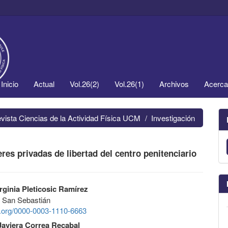
Inicio
Actual
Vol.26(2)
Vol.26(1)
Archivos
Acerc
evista Ciencias de la Actividad Física UCM
Investigación
res privadas de libertad del centro penitenciario
rginia Pleticosic Ramírez
d San Sebastián
id.org/0000-0003-1110-6663
Javiera Correa Recabal