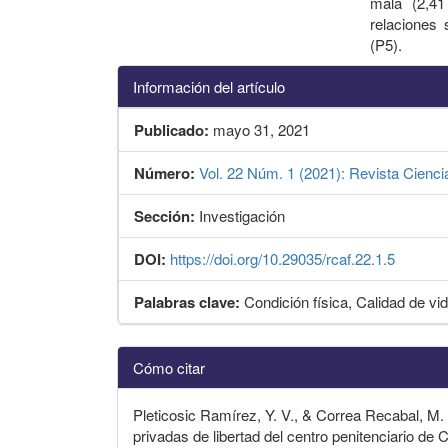
mala (2,41
relaciones 
(P5).
Información del artículo
Publicado:
mayo 31, 2021
Número:
Vol. 22 Núm. 1 (2021): Revista Cienci
Sección:
Investigación
DOI:
https://doi.org/10.29035/rcaf.22.1.5
Palabras clave:
Condición física, Calidad de v
Detalles
Cómo citar
del
artículo
Pleticosic Ramírez, Y. V., & Correa Recabal, M. 
privadas de libertad del centro penitenciario de