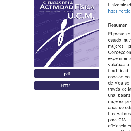
Universida
https://orc
Resumen
El presente 
estado nutr
mujeres pr
Concepción
experimenta
valorada a 
flexibilidad
pdf
escalón de 
de vida se
HTML
través de la
una balanz
mujeres pri
años de eda
Los valores
para CMJ fu
eficiencia c