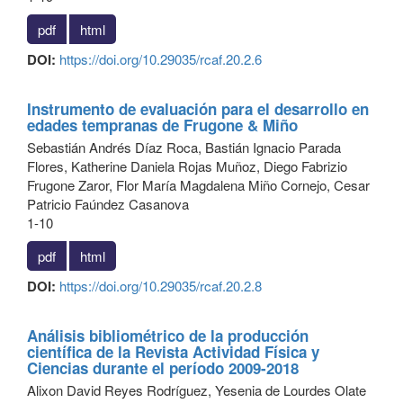
pdf
html
DOI:
https://doi.org/10.29035/rcaf.20.2.6
Instrumento de evaluación para el desarrollo en
edades tempranas de Frugone & Miño
Sebastián Andrés Díaz Roca, Bastián Ignacio Parada
Flores, Katherine Daniela Rojas Muñoz, Diego Fabrizio
Frugone Zaror, Flor María Magdalena Miño Cornejo, Cesar
Patricio Faúndez Casanova
1-10
pdf
html
DOI:
https://doi.org/10.29035/rcaf.20.2.8
Análisis bibliométrico de la producción
científica de la Revista Actividad Física y
Ciencias durante el período 2009-2018
Alixon David Reyes Rodríguez, Yesenia de Lourdes Olate