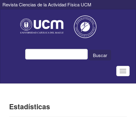
Revista Ciencias de la Actividad Física UCM
Navegación
principal
Contenido
principal
Barra
lateral
Buscar
Toggle
naviga
Estadísticas