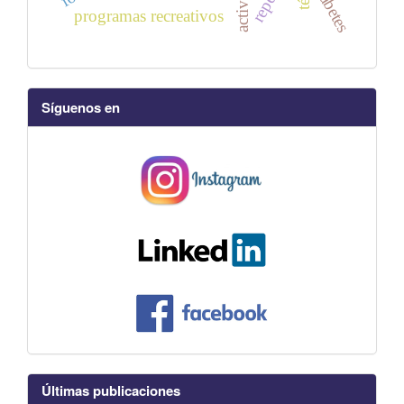
diabetes
programas recreativos
Síguenos en
Últimas publicaciones