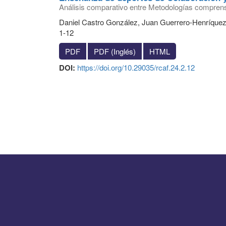
Análisis comparativo entre Metodologías comprens
Daniel Castro González, Juan Guerrero-Henríque
1-12
PDF
PDF (Inglés)
HTML
DOI:
https://doi.org/10.29035/rcaf.24.2.12