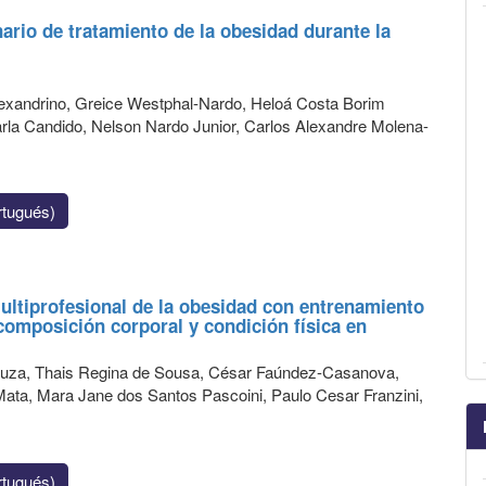
ario de tratamiento de la obesidad durante la
Alexandrino, Greice Westphal-Nardo, Heloá Costa Borim
arla Candido, Nelson Nardo Junior, Carlos Alexandre Molena-
tugués)
ultiprofesional de la obesidad con entrenamiento
omposición corporal y condición física en
Souza, Thais Regina de Sousa, César Faúndez-Casanova,
Mata, Mara Jane dos Santos Pascoini, Paulo Cesar Franzini,
tugués)