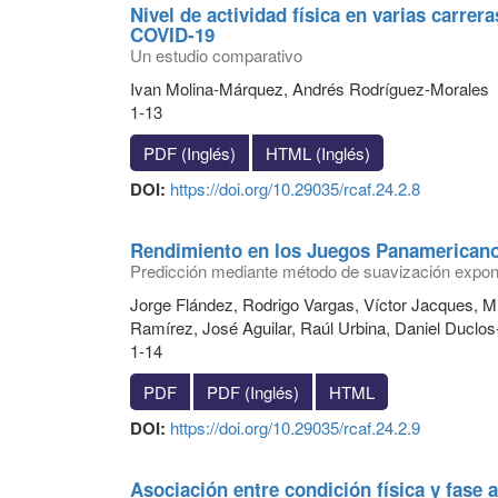
Nivel de actividad física en varias carre
COVID-19
Un estudio comparativo
Ivan Molina-Márquez, Andrés Rodríguez-Morales
1-13
PDF (Inglés)
HTML (Inglés)
DOI:
https://doi.org/10.29035/rcaf.24.2.8
Rendimiento en los Juegos Panamericano
Predicción mediante método de suavización expon
Jorge Flández, Rodrigo Vargas, Víctor Jacques, M
Ramírez, José Aguilar, Raúl Urbina, Daniel Duclos
1-14
PDF
PDF (Inglés)
HTML
DOI:
https://doi.org/10.29035/rcaf.24.2.9
Asociación entre condición física y fase 