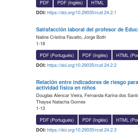
PDF
PDF (Inglés)
HTML
DOI:
https://doi.org/10.29035/rcaf.24.2.1
Satisfacción laboral del profesor de Educa
Naline Cristina Favatto, Jorge Both
1-18
PDF (Portugués)
PDF (Inglés)
HTML (Por
DOI:
https://doi.org/10.29035/rcaf.24.2.2
Relación entre indicadores de riesgo par
actividad física en niños
Douglas Alencar Vieira, Fernanda Karina dos Santo
Thayse Natacha Gomes
1-13
PDF (Portugués)
PDF (Inglés)
HTML (Por
DOI:
https://doi.org/10.29035/rcaf.24.2.3