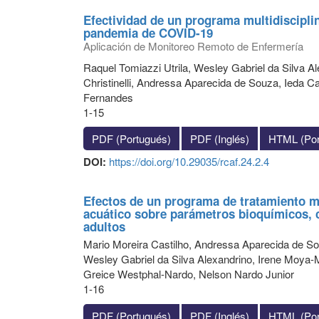
Efectividad de un programa multidisciplin
pandemia de COVID-19
Aplicación de Monitoreo Remoto de Enfermería
Raquel Tomiazzi Utrila, Wesley Gabriel da Silva 
Christinelli, Andressa Aparecida de Souza, Ieda C
Fernandes
1-15
PDF (Portugués)
PDF (Inglés)
HTML (Por
DOI:
https://doi.org/10.29035/rcaf.24.2.4
Efectos de un programa de tratamiento m
acuático sobre parámetros bioquímicos, c
adultos
Mario Moreira Castilho, Andressa Aparecida de 
Wesley Gabriel da Silva Alexandrino, Irene Moya-
Greice Westphal-Nardo, Nelson Nardo Junior
1-16
PDF (Portugués)
PDF (Inglés)
HTML (Por