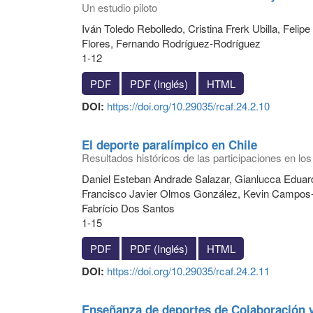
Un estudio piloto
Iván Toledo Rebolledo, Cristina Frerk Ubilla, Fel
Flores, Fernando Rodríguez-Rodríguez
1-12
PDF
PDF (Inglés)
HTML
DOI:
https://doi.org/10.29035/rcaf.24.2.10
El deporte paralímpico en Chile
Resultados históricos de las participaciones en lo
Daniel Esteban Andrade Salazar, Gianlucca Eduard
Francisco Javier Olmos González, Kevin Campos-C
Fabrício Dos Santos
1-15
PDF
PDF (Inglés)
HTML
DOI:
https://doi.org/10.29035/rcaf.24.2.11
Enseñanza de deportes de Colaboración 