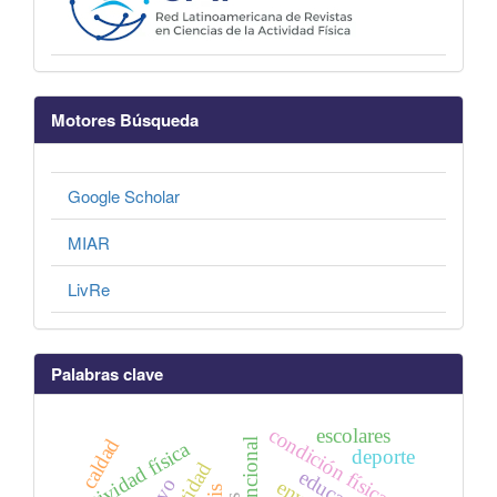
Motores Búsqueda
Google Scholar
MIAR
LivRe
Palabras clave
condición física
escolares
caldad
actividad física
deporte