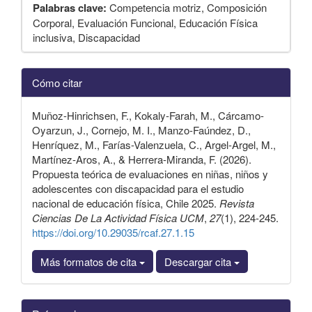
Palabras clave:
Competencia motriz, Composición
Corporal, Evaluación Funcional, Educación Física
inclusiva, Discapacidad
Detalles
Cómo citar
del
artículo
Muñoz-Hinrichsen, F., Kokaly-Farah, M., Cárcamo-
Oyarzun, J., Cornejo, M. I., Manzo-Faúndez, D.,
Henríquez, M., Farías-Valenzuela, C., Argel-Argel, M.,
Martínez-Aros, A., & Herrera-Miranda, F. (2026).
Propuesta teórica de evaluaciones en niñas, niños y
adolescentes con discapacidad para el estudio
nacional de educación física, Chile 2025.
Revista
Ciencias De La Actividad Física UCM
,
27
(1), 224-245.
https://doi.org/10.29035/rcaf.27.1.15
Más formatos de cita
Descargar cita