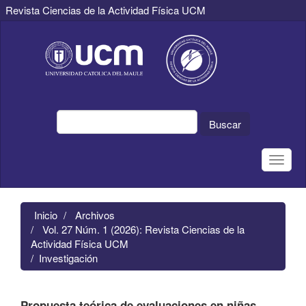
Revista Ciencias de la Actividad Física UCM
Navegación
principal
Contenido
principal
Barra
lateral
Buscar
Toggle
naviga
Inicio
Archivos
Vol. 27 Núm. 1 (2026): Revista Ciencias de la
Actividad Física UCM
Investigación
Propuesta teórica de evaluaciones en niñas,