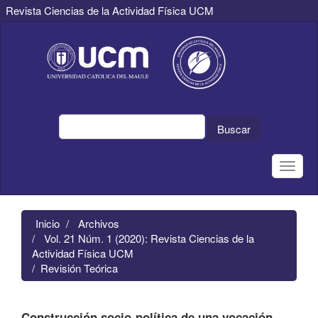
Revista Ciencias de la Actividad Física UCM
Navegación
principal
Contenido
principal
Barra
lateral
Buscar
Toggle
naviga
Inicio
Archivos
Vol. 21 Núm. 1 (2020): Revista Ciencias de la
Actividad Física UCM
Revisión Teórica
Construcción socio-política de una vocación