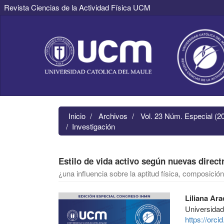
Revista Ciencias de la Actividad Física UCM
Navegación
principal
Contenido
principal
Barra
lateral
Inicio
Archivos
Vol. 23 Núm. Especial (2
Investigación
Estilo de vida activo según nuevas direct
¿una influencia sobre la aptitud física, composici
Barra
Contenido
Liliana Ara
lateral
principal
Universida
del
del
https://orc
artículo
artículo