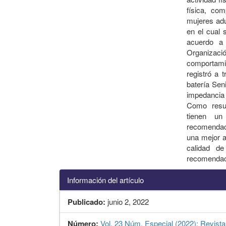
física, co
mujeres adu
en el cual 
acuerdo a 
Organizació
comportami
registró a 
batería Sen
impedancia 
Como resu
tienen u
recomendaci
una mejor a
calidad d
recomendac
Información del artículo
Publicado:
junio 2, 2022
Número:
Vol. 23 Núm. Especial (2022): Revista