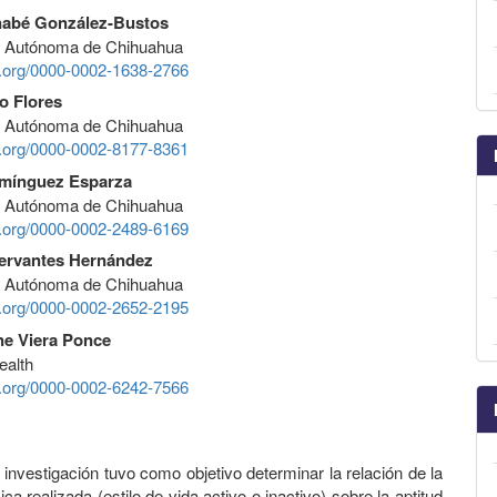
nabé González-Bustos
d Autónoma de Chihuahua
id.org/0000-0002-1638-2766
o Flores
d Autónoma de Chihuahua
id.org/0000-0002-8177-8361
mínguez Esparza
d Autónoma de Chihuahua
id.org/0000-0002-2489-6169
ervantes Hernández
d Autónoma de Chihuahua
id.org/0000-0002-2652-2195
ne Viera Ponce
ealth
id.org/0000-0002-6242-7566
 investigación tuvo como objetivo determinar la relación de la
sica realizada (estilo de vida activo o inactivo) sobre la aptitud