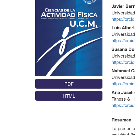
Javier Ber
Universida
https://orc
Luis Albert
Universida
https://orc
Susana Do
Universida
https://orc
Natanael C
Universida
https://orc
PDF
Ana Joseli
HTML
Fitness & H
https://orc
Resumen
La presente
actividad fí