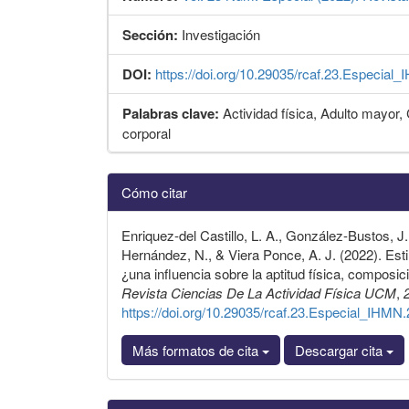
Sección:
Investigación
DOI:
https://doi.org/10.29035/rcaf.23.Especial
Palabras clave:
Actividad física, Adulto mayor
corporal
Detalles
Cómo citar
del
artículo
Enriquez-del Castillo, L. A., González-Bustos, J
Hernández, N., & Viera Ponce, A. J. (2022). Est
¿una influencia sobre la aptitud física, composi
Revista Ciencias De La Actividad Física UCM
,
https://doi.org/10.29035/rcaf.23.Especial_IHMN.
Más formatos de cita
Descargar cita