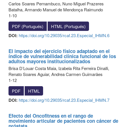
Carlos Soares Pernambuco, Nuno Miguel Prazeres
Batalha, Armando Manuel de Mendonça Raimundo
1-10
PDF (Portugués)
HTML (Portugués)
DOI:
https://doi.org/10.29035/rcaf.23.Especial_IHMN.6
El impacto del ejercicio físico adaptado en el
índice de vulnerabilidad clínica funcional de los
adultos mayores institucionalizados
Brisa D’Louar Costa Maia, Izabela Rita Ferreira Dinalli,
Renato Soares Aguiar, Andrea Carmen Guimarães
1-12
PDF
HTML
DOI:
https://doi.org/10.29035/rcaf.23.Especial_IHMN.7
Efecto del Oncofitness en el rango de
movimiento articular de pacientes con cáncer de
próstata