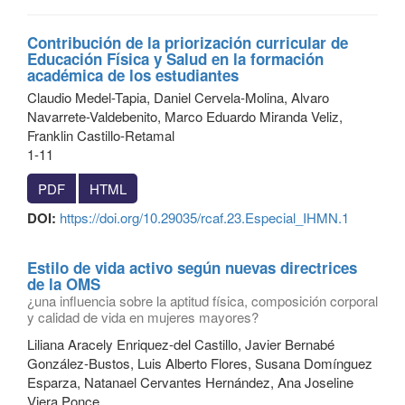
Contribución de la priorización curricular de
Educación Física y Salud en la formación
académica de los estudiantes
Claudio Medel-Tapia, Daniel Cervela-Molina, Alvaro
Navarrete-Valdebenito, Marco Eduardo Miranda Veliz,
Franklin Castillo-Retamal
1-11
PDF
HTML
DOI:
https://doi.org/10.29035/rcaf.23.Especial_IHMN.1
Estilo de vida activo según nuevas directrices
de la OMS
¿una influencia sobre la aptitud física, composición corporal
y calidad de vida en mujeres mayores?
Liliana Aracely Enriquez-del Castillo, Javier Bernabé
González-Bustos, Luis Alberto Flores, Susana Domínguez
Esparza, Natanael Cervantes Hernández, Ana Joseline
Viera Ponce