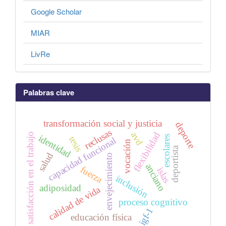
Google Scholar
MIAR
LivRe
Palabras clave
transformación social y justicia
deporte
reclusas
avd
flexibilidad
satisfacción en el trabajo
identidad
escolares
tesis
capacidad funcional
vocación
deportista
salud
envejecimiento
anciano
fuerza
islas
inclusión
adiposidad
calidad de vida
proceso cognitivo
igf-1
educación física