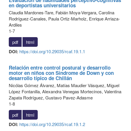
Evaluación de habilidades perceptivo-cognitivas
en deportistas universitarios
Claudia Mardones-Tare, Fabián Moya-Vergara, Carolina
Rodríguez-Canales, Paula Ortiz-Marholz, Enrique Arriaza-
Ardiles
1-7
pdf
html
DOI:
https://doi.org/10.29035/rcaf.19.1.1
Relación entre control postural y desarrollo
motor en niños con Síndrome de Down y con
desarrollo típico de Chillán
Nicólas Gómez Álvarez, Matías Maudier Vásquez, Miguel
López Fontanilla, Alexandra Venegas Mortecinos, Valentina
Zapata Rodríguez, Gustavo Pavez-Adasme
1-8
pdf
html
DOI:
https://doi.org/10.29035/rcaf.19.1.2