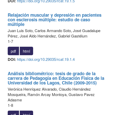
DOI:
https://doi.org/10.29035/rcaf.19.1.5
Relajación muscular y depresión en pacientes
con esclerosis múltiple: estudio de caso
múltiple
Juan Luis Soto, Carlos Armando Soto, José Guadalupe
Pérez, José Aldo Hernández, Gabriel Gastélum
1-7
pdf
html
DOI:
https://doi.org/10.29035/rcaf.19.1.4
Análisis bibliométrico: tesis de grado de la
carrera de Pedagogía en Educación Física de la
Universidad de los Lagos, Chile (2009-2015)
Verónica Henríquez Alvarado, Claudio Hernández
Mosqueira, Ramón Arcay Montoya, Gustavo Pavez
Adasme
1-8
pdf
html